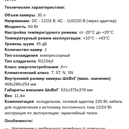
Технические характеристики:
Объем камеры
: 30 л
Напряжение
: DC - 12/24 В; AC - 110/220 В (через адаптер)
Мощность
: 60 Вт
Настройка температурного режима
: от -20°C до +20°C
Температурный режим эксплуатации
: +10°C - +43°C
Уровень шума
: 45 дБ
Количество камер
: 1
Тип охлаждения
: компрессорный
Тип хладагента
: R1234yf
Класс энергопотребления
: А++
Климатический класс
: T, ST, N, SN
Внутренний размер камеры ШхВхГ (макс. значение)
:
468х286х254 мм
Габариты внешние ШхВхГ
: 631x375x378 мм
Вес
: 11,4кг
Комплектация
: холодильник, сетевой адаптер 220 Вт, кабель
для подключения к источнику постоянного тока 12/24 Вт,
инструкция по эксплуатации, гарантийный талон
Особенности:
Управление с мобильного телефона (с помощью