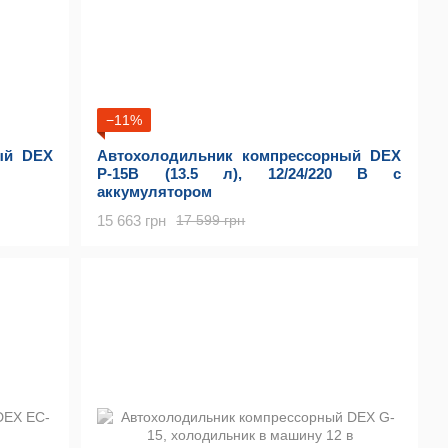
−11%
ый DEX
Автохолодильник компрессорный DEX
P-15B (13.5 л), 12/24/220 В с
аккумулятором
15 663 грн
17 599 грн