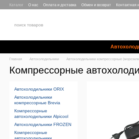
Перейти к основному контенту
Каталог
О нас
Оплата и доставка
Обмен и возврат
Контактная
Автохолод
Главная
Автохолодильники
Автохолодильники компрессорные (морозилк
Компрессорные автохолод
Автохолодильники ORIX
Автохолодильники
компрессорные Brevia
Компрессорные
автохолодильники Alpicool
Автохолодильники FROZEN
Компрессорные
автохолодильники