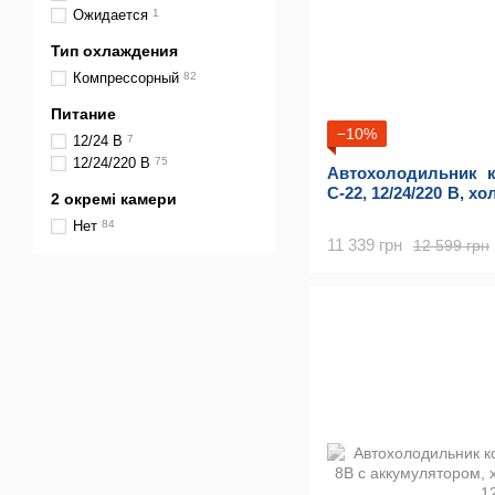
Ожидается
1
Тип охлаждения
Компрессорный
82
Питание
−10%
12/24 В
7
12/24/220 В
75
Автохолодильник 
C-22, 12/24/220 В, 
2 окремі камери
Нет
84
11 339 грн
12 599 грн