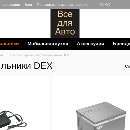
Укр
Рус
 информация
Блог
Пользовательское соглашение
ильники
Мобильная кухня
Аксессуари
Бренд
и)
Компрессорные автохолодильники DEX
ильники DEX
Со