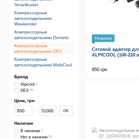
Smartbuster
Компрессорные
автохолодильники
Weekender
Компрессорные
автохолодильники Dometic
Новинка
Компрессорные
Сетевой адаптер дл
автохолодильники DEX
ALPICOOL (100-220 в
Компрессорные
автохолодильники MobiCool
850 грн
Бренд
Alpicool
2
DEX
82
Цена, грн
От Цена, грн
До Цена, грн
OK
Наличие
В наличии
1
Нет в наличии
82