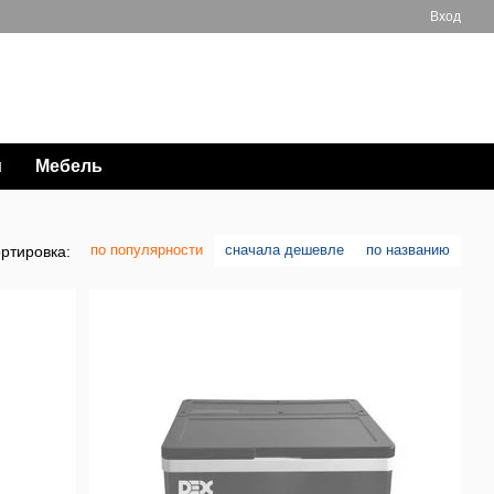
Вход
Мой заказ
063 711-89-39
и
Мебель
по популярности
сначала дешевле
по названию
ртировка: