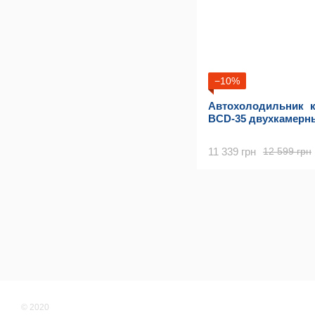
−10%
Автохолодильник 
BCD-35 двухкамерн
11 339 грн
12 599 грн
© 2020