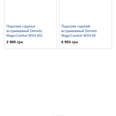
Подогрев сиденья
Подогрев сидений
встраиваемый Dometic
встраиваемый Dometic
MagicComfort MSH 601
MagicComfort MSH 60
2 900 грн
6 954 грн
063 711-89-39
Контактная информация
Полная версия сайта
Карта сайта