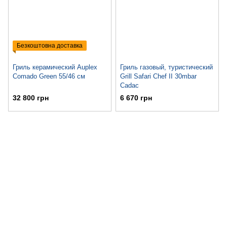
Безкоштовна доставка
Гриль керамический Auplex
Гриль газовый, туристический
Comado Green 55/46 см
Grill Safari Chef II 30mbar
Cadac
32 800 грн
6 670 грн
063 711-89-39
Контактная информация
Полная версия сайта
Карта сайта