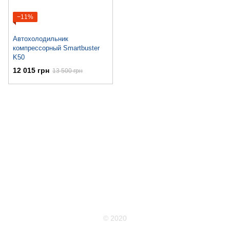
−11%
Автохолодильник
компрессорный Smartbuster
K50
12 015 грн
13 500 грн
063 711-89-39
Контактная информация
Полная версия сайта
Карта сайта
© 2020