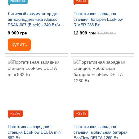
Новинка
−35%
Литиевый аккумулятор для
Портативная зарядная
автохолодильника Alpicool
станция, батарея EcoFlow
FSAK-007 (Black) - 340 Вт/ч
RIVER 288 Вт
(30600 мА·ч/11.1 В)
9 900 грн
12 999 грн
19 999 грн
Купить
−22%
−38%
Портативная зарядная
Портативная зарядная
станция EcoFlow DELTA mini
станция, мобильная батарея
882 Вт
EcoFlow DELTA 1260 Вт