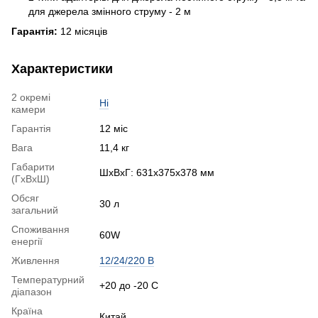
для джерела змінного струму - 2 м
Гарантія:
12 місяців
Характеристики
2 окремі
Ні
камери
Гарантія
12 міс
Вага
11,4 кг
Габарити
ШхВхГ: 631x375x378 мм
(ГхВхШ)
Обсяг
30 л
загальний
Споживання
60W
енергії
Живлення
12/24/220 В
Температурний
+20 до -20 С
діапазон
Країна
Китай