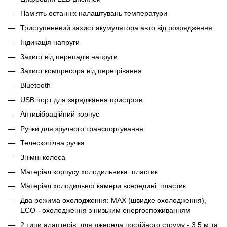
Пам'ять останніх налаштувань температури
Триступеневий захист акумулятора авто від розрядження
Індикація напруги
Захист від перепадів напруги
Захист компресора від перегрівання
Bluetooth
USB порт для заряджання пристроїв
Антивібраційний корпус
Ручки для зручного транспортування
Телескопічна ручка
Знімні колеса
Матеріал корпусу холодильника: пластик
Матеріал холодильної камери всередині: пластик
Два режима охолодження: MAX (швидке охолодження),
ECO - охолодження з низьким енергоспоживанням
2 типи адаптерів: для джерела постійного струму - 3,5 м та