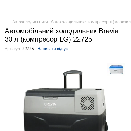
DometicAuto
Автохолодильники
Автохолодильники компресорні (морозил
Автомобільний холодильник Brevia
30 л (компресор LG) 22725
Артикул:
22725
Написати відгук