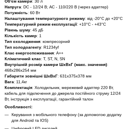
Об'єм камери
: 30 л
Напруга
: DC - 12/24 В; AC - 110/220 В (через адаптер)
Потужність
: 60 Вт
Налаштування температурного режиму
: від -20°C до +20°C
Температурний режим експлуатації
: +10°C - +43°C
Рівень шуму
: 45 дБ
Кількість камер
: 1
Тип охолодження
: компресорний
Тип холодоагенту
: R1234yf
Клас енергоспоживання
: А++
Кліматичний клас
: T, ST, N, SN
Внутрішній розмір камери ШхВхГ (макс. значення)
:
468х286х254 мм
Габарити зовнішні ШхВхГ
: 631x375x378 мм
Вага
: 11,4кг
Комплектація
: Холодильник, мережевий адаптер 220 Вт,
кабель для підключення до джерела постійного струму 12/24
Вт, інструкція з експлуатації, гарантійний талон
Особливості:
Керування з мобільного телефону (за допомогою додатку
для Android та IOS)
Цифровий LED дисплей