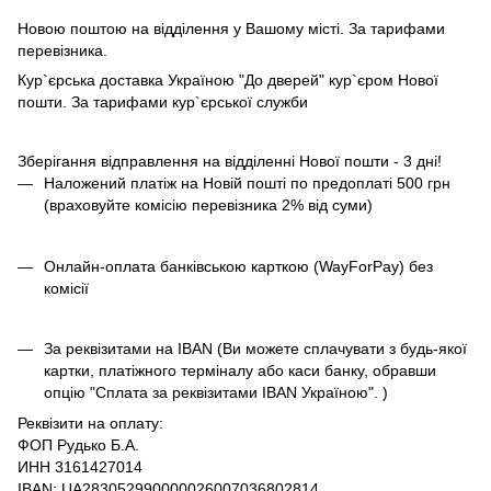
Новою поштою на відділення у Вашому місті. За тарифами
перевізника.
Кур`єрська доставка Україною "До дверей" кур`єром Нової
пошти. За тарифами кур`єрської служби
Зберігання відправлення на відділенні Нової пошти - 3 дні!
Наложений платіж на Новій пошті по предоплаті 500 грн
(враховуйте комісію перевізника 2% від суми)
Онлайн-оплата банківською карткою (WayForPay) без
комісії
За реквізитами на IBAN (Ви можете сплачувати з будь-якої
картки, платіжного терміналу або каси банку, обравши
опцію "Сплата за реквізитами IBAN Україною". )
Реквізити на оплату:
ФОП Рудько Б.А.
ИНН 3161427014
IBAN: UA283052990000026007036802814