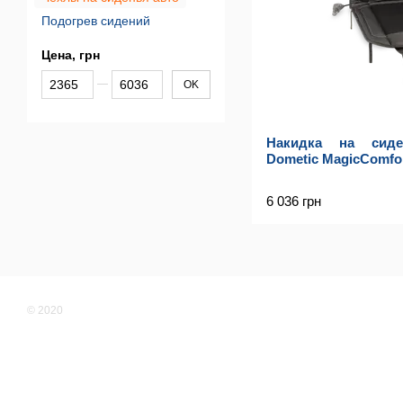
Подогрев сидений
Цена, грн
От Цена, грн
До Цена, грн
OK
Накидка на сиде
Dometic MagicComfo
6 036 грн
© 2020
Мобильная версия