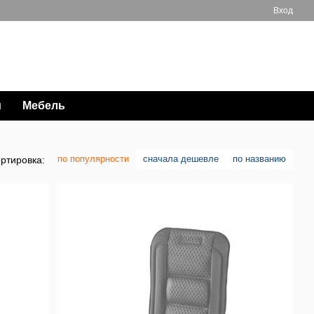
Вход
Мой заказ
063 711-89-39
и
Мебель
по популярности
сначала дешевле
по названию
ртировка: