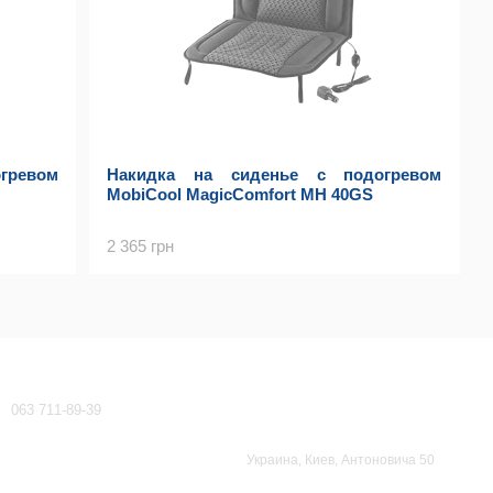
гревом
Накидка на сиденье с подогревом
MobiCool MagicComfort MH 40GS
2 365 грн
Контактная информация
063 711-89-39
waeco-dometic@ukr.net
Перезвонить вам?
Украина, Киев, Антоновича 50
Карта проезда