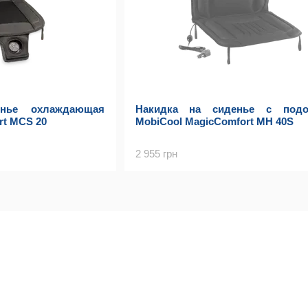
нье охлаждающая
Накидка на сиденье с подо
rt MCS 20
MobiCool MagicComfort MH 40S
2 955 грн
Каталог
Клиентам
Автохолодильники
Вход в личный кабинет
Мобильная кухня
Каталог
Аксессуари
О нас
Бренди
Оплата и доставка