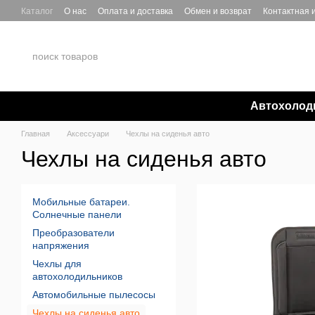
Перейти к основному контенту
Каталог
О нас
Оплата и доставка
Обмен и возврат
Контактная
Автохолод
Главная
Аксессуари
Чехлы на сиденья авто
Чехлы на сиденья авто
Мобильные батареи.
Солнечные панели
Преобразователи
напряжения
Чехлы для
автохолодильников
Автомобильные пылесосы
Чехлы на сиденья авто