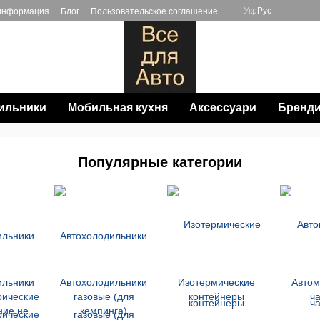
Укр
Рус
 информация
Блог
Пользовательское соглашение
ильники
Мобильная кухня
Аксессуари
Бренд
Популярные категории
ильники
Автохолодильники
Изотермические
Авто
рические
газовые (для
контейнеры
ч
ние не
кемпинга)