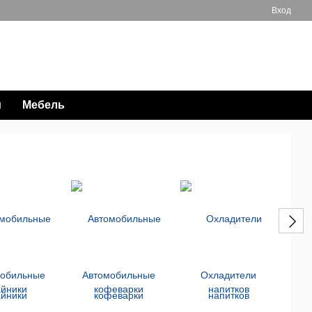
Вход
Мой заказ
063 711-89-39
и
Мебель
мобильные
Автомобильные
Охладители
айники
кофеварки
напитков
бата