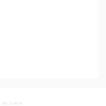
Контактная информация
063 711-89-39
waeco-dometic@ukr.net