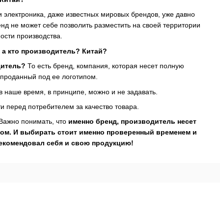
а и электроника, даже известных мировых брендов, уже давно
ренд не может себе позволить разместить на своей территории
ости производства.
 а кто производитель? Китай?
дитель?
То есть бренд, компания, которая несет полную
, проданный под ее логотипом.
 наше время, в принципе, можно и не задавать.
ти перед потребителем за качество товара.
 Важно понимать, что
именно бренд, производитель несет
пом. И выбирать стоит именно проверенный временем и
рекомендовал себя и свою продукцию!
Каталог
Клиентам
Автохолодильники
Вход в личный кабинет