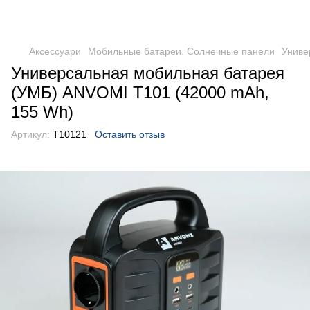
DometicAuto
Аксессуари
Мобильные батареи. Солнечные панели
Униве
Универсальная мобильная батарея
(УМБ) ANVOMI T101 (42000 mAh,
155 Wh)
Артикул:
T10121
Оставить отзыв