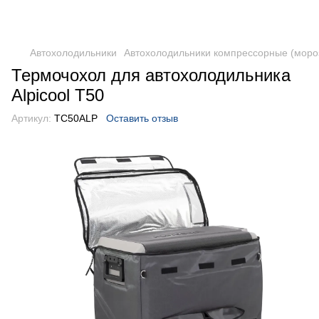
DometicAuto
Автохолодильники
Автохолодильники компрессорные (моро
Термочохол для автохолодильника
Alpicool T50
Артикул:
TC50ALP
Оставить отзыв