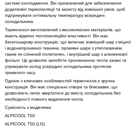
системі охолодження. Він призначений для забезпечення
додаткової термоізоляції та захисту від зовнішніх умов, щоб
підтримувати оптимальну температуру всередині
холодильника.
Термочохол виготовлений з високоякісних матеріалів, що
мають відмінні теплоізоляційні властивості. Він має
багатошарову конструкцію, що включає зовнішній шар з міцної
і водонепроникної тканини, проміжні шари з утеплювачем,
таким як спінений поліетилен, і внутрішній шар з алюмінієвої
фольги. Це дозволяє запобігти проникненню тепла ззовні та
утримувати холод усередині холодильника протягом
тривалого часу.
Однією з ключових особливостей термочохла є зручна
конструкція. Він має спеціальні отвори та блискавки, що
дозволяють легко звертатися до вмісту холодильника без
необхідності повного видалення чохла.
Сумісність з моделями:
ALPICOOL T50
ALPICOOL T50 (LG)