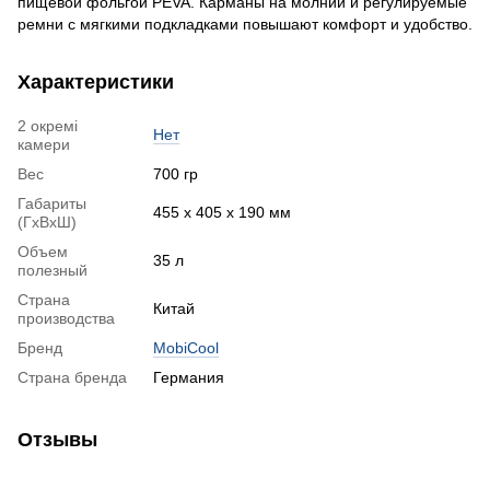
пищевой фольгой PEVA. Карманы на молнии и регулируемые
ремни с мягкими подкладками повышают комфорт и удобство.
Характеристики
2 окремі
Нет
камери
Вес
700 гр
Габариты
455 х 405 х 190 мм
(ГхВхШ)
Объем
35 л
полезный
Страна
Китай
производства
Бренд
MobiCool
Страна бренда
Германия
Отзывы