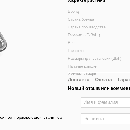
Характеристики
Бренд
Страна бренда
Страна производства
Габариты (ГхВхШ)
Вес
Гарантия
Размеры для установки (ШхГ)
Наличие крышки
2 окремі камери
Доставка
Оплата
Гара
Новый отзыв или коммен
рочной нержавеющей стали, ее