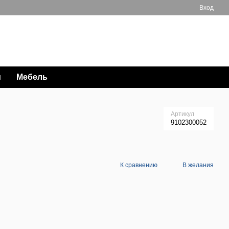
Вход
Мой заказ
063 711-89-39
и
Мебель
Артикул
9102300052
К сравнению
В желания