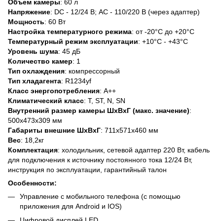
Объем камеры
: 60 л
Напряжение
: DC - 12/24 В; AC - 110/220 В (через адаптер)
Мощность
: 60 Вт
Настройка температурного режима
: от -20°C до +20°C
Температурный режим эксплуатации
: +10°C - +43°C
Уровень шума
: 45 дБ
Количество камер
: 1
Тип охлаждения
: компрессорный
Тип хладагента
: R1234yf
Класс энергопотребления
: А++
Климатический класс
: T, ST, N, SN
Внутренний размер камеры ШхВхГ (макс. значение)
:
500x473x309 мм
Габариты внешние ШхВхГ
: 711x571x460 мм
Вес
: 18,2кг
Комплектация
: холодильник, сетевой адаптер 220 Вт, кабель
для подключения к источнику постоянного тока 12/24 Вт,
инструкция по эксплуатации, гарантийный талон
Особенности:
Управление с мобильного телефона (с помощью
приложения для Android и IOS)
Цифровой дисплей LED