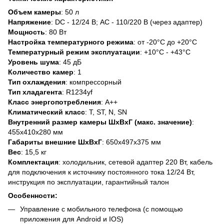
Объем камеры
: 50 л
Напряжение
: DC - 12/24 В; AC - 110/220 В (через адаптер)
Мощность
: 80 Вт
Настройка температурного режима
: от -20°C до +20°C
Температурный режим эксплуатации
: +10°C - +43°C
Уровень шума
: 45 дБ
Количество камер
: 1
Тип охлаждения
: компрессорный
Тип хладагента
: R1234yf
Класс энергопотребления
: А++
Климатический класс
: T, ST, N, SN
Внутренний размер камеры ШхВхГ (макс. значение)
:
455х410х280 мм
Габариты внешние ШхВхГ
: 650x497x375 мм
Вес
: 15,5 кг
Комплектация
: холодильник, сетевой адаптер 220 Вт, кабель
для подключения к источнику постоянного тока 12/24 Вт,
инструкция по эксплуатации, гарантийный талон
Особенности:
Управление с мобильного телефона (с помощью
приложения для Android и IOS)