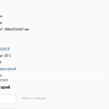
ес
кг
Г: 689x472x427 мм
4/220 В
до -20 С
й
рессорный
ia
нтия
тарий
Войти с помощью