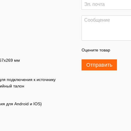
Оцените товар
367x269 мм
Отправить
 для подключения к источнику
тийный талон
я для Android и IOS)