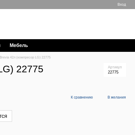
Вход
Мой заказ
063 711-89-39
и
Мебель
revia 42л (компресор LG) 22775
LG) 22775
Артикул
22775
К сравнению
В желания
тся