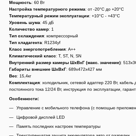
Мощность
: 60 Вт
Настройка температурного режима
: от -20°C до +20°C
Температурный режим эксплуатации
: +10°C - +43°C
Уровень шума
: 45 дБ
Количество камер
: 1
Тип охлаждения
: компрессорный
Тип хладагента
: R1234yf
Класс энергопотребления
: А++
Климатический класс
: T, ST, N, SN
Внутренний размер камеры ШхВхГ (макс. значение)
: 513x
Габариты внешние ШхВхГ
: 689x472x427 мм
Вес
: 15,4кг
Комплектация
: холодильник, сетевой адаптер 220 Вт, кабель
постоянного тока 12/24 Вт, инструкция по эксплуатации, гаран
Особенности:
Управление с мобильного телефона (с помощью приложени
Цифровой дисплей LED
Память последних настроек температуры
Трехступенчатая защита аккумулятора авто от разрядки