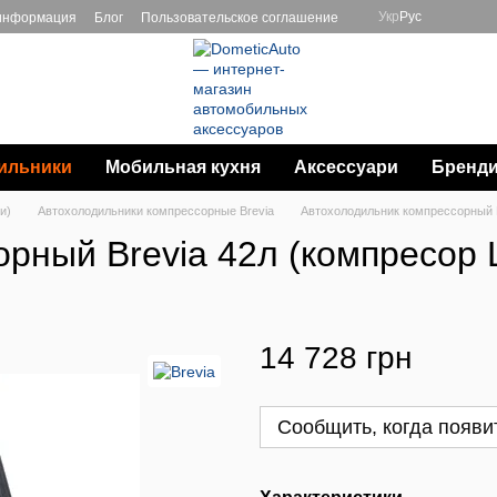
Укр
Рус
 информация
Блог
Пользовательское соглашение
ильники
Мобильная кухня
Аксессуари
Бренд
и)
Автохолодильники компрессорные Brevia
Автохолодильник компрессорный B
рный Brevia 42л (компресор 
14 728 грн
Сообщить, когда появи