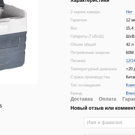
Характеристики
2 окремі камери
Нет
Гарантия
12 м
Вес
15,4 
Габариты (ГхВхШ)
ШхВх
Объем общий
42 л
Потребление энергии
60W
Питание
12/2
Температурный диапазон
+20 
Страна производства
Кита
Тип охлаждения
Комп
Бренд
Brev
Доставка
Оплата
Гара
5
Новый отзыв или коммен