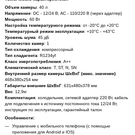
Объем камеры
: 40 л
Напряжение
: DC - 12/24 В; AC - 110/220 В (через адаптер)
Мощность
: 60 Вт
Настройка температурного режима
: от -20°C до +20°C
Температурный режим эксплуатации
: +10°C - +43°C
Уровень шума
: 45 дБ
Количество камер
: 1
Тип охлаждения
: компрессорный
Тип хладагента
: R1234yf
Класс энергопотребления
: А++
Климатический класс
: T, ST, N, SN
Внутренний размер камеры ШхВхГ (макс. значение)
:
468х380х254 мм
Габариты внешние ШхВхГ
: 631х480х378 мм
Вес
: 12,9кг
Комплектация
: холодильник, сетевой адаптер 220 Вт, кабель
для подключения к источнику постоянного тока 12/24 Вт,
инструкция по эксплуатации, гарантийный талон
Особенности:
Управление с мобильного телефона (с помощью
приложения для Android и IOS)