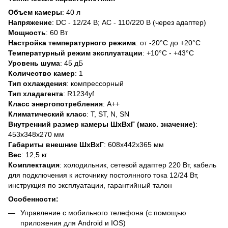
Объем камеры
: 40 л
Напряжение
: DC - 12/24 В; AC - 110/220 В (через адаптер)
Мощность
: 60 Вт
Настройка температурного режима
: от -20°C до +20°C
Температурный режим эксплуатации
: +10°C - +43°C
Уровень шума
: 45 дБ
Количество камер
: 1
Тип охлаждения
: компрессорный
Тип хладагента
: R1234yf
Класс энергопотребления
: А++
Климатический класс
: T, ST, N, SN
Внутренний размер камеры ШхВхГ (макс. значение)
:
453х348х270 мм
Габариты внешние ШхВхГ
: 608x442x365 мм
Вес
: 12,5 кг
Комплектация
: холодильник, сетевой адаптер 220 Вт, кабель
для подключения к источнику постоянного тока 12/24 Вт,
инструкция по эксплуатации, гарантийный талон
Особенности:
Управление с мобильного телефона (с помощью
приложения для Android и IOS)