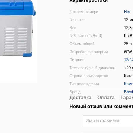
Характеристики
2 окремі камери
Нет
Гарантия
12 м
Вес
12,3 
Габариты (ГхВхШ)
ШхВх
Объем общий
25 л
Потребление энергии
60W
Питание
12/2
Температурный диапазон
+20 
Страна производства
Кита
Тип охлаждения
Комп
Бренд
Brev
Доставка
Оплата
Гара
Новый отзыв или коммен