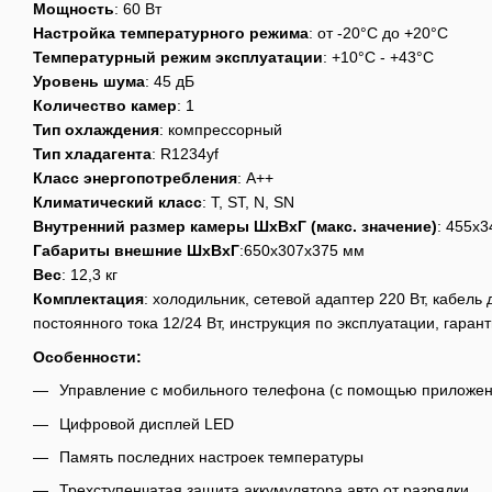
Мощность
: 60 Вт
Настройка температурного режима
: от -20°C до +20°C
Температурный режим эксплуатации
: +10°C - +43°C
Уровень шума
: 45 дБ
Количество камер
: 1
Тип охлаждения
: компрессорный
Тип хладагента
: R1234yf
Класс энергопотребления
: А++
Климатический класс
: T, ST, N, SN
Внутренний размер камеры ШхВхГ (макс. значение)
: 455х
Габариты внешние ШхВхГ
:650x307x375 мм
Вес
: 12,3 кг
Комплектация
: холодильник, сетевой адаптер 220 Вт, кабель
постоянного тока 12/24 Вт, инструкция по эксплуатации, гаран
Особенности:
Управление с мобильного телефона (с помощью приложени
Цифровой дисплей LED
Память последних настроек температуры
Трехступенчатая защита аккумулятора авто от разрядки