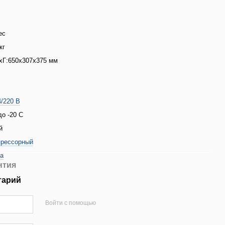
ес
кг
Г:650x307x375 мм
4/220 В
до -20 С
й
рессорный
ia
нтия
тарий
Войти с помощью