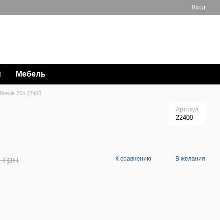
Вход
Мой заказ
063 711-89-39
и
Мебель
revia 25л 22400
Артикул
22400
 грн
К сравнению
В желания