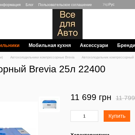
Укр
Рус
 информация
Блог
Пользовательское соглашение
ильники
Мобильная кухня
Аксессуари
Бренд
и)
Автохолодильники компрессорные Brevia
Автохолодильник компрессорный B
рный Brevia 25л 22400
11 699 грн
11 799
Купить