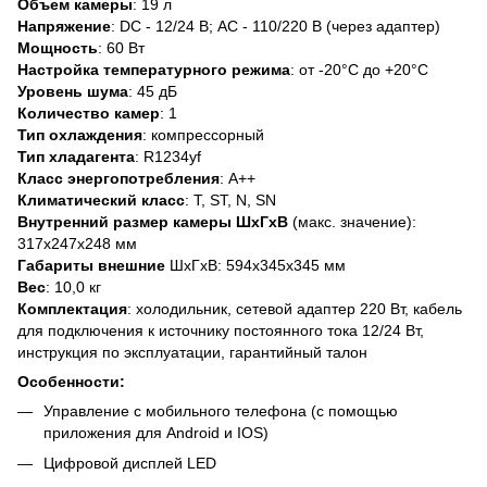
Объем камеры
: 19 л
Напряжение
: DC - 12/24 В; AC - 110/220 В (через адаптер)
Мощность
: 60 Вт
Настройка температурного режима
: от -20°C до +20°C
Уровень шума
: 45 дБ
Количество камер
: 1
Тип охлаждения
: компрессорный
Тип хладагента
: R1234yf
Класс энергопотребления
: А++
Климатический класс
: T, ST, N, SN
Внутренний размер камеры ШхГхВ
(макс. значение):
317х247x248 мм
Габариты внешние
ШхГхВ: 594x345x345 мм
Вес
: 10,0 кг
Комплектация
: холодильник, сетевой адаптер 220 Вт, кабель
для подключения к источнику постоянного тока 12/24 Вт,
инструкция по эксплуатации, гарантийный талон
Особенности:
Управление с мобильного телефона (с помощью
приложения для Android и IOS)
Цифровой дисплей LED