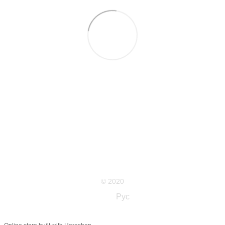
063 711-89-39
Контактная информация
Полная версия сайта
Карта сайта
© 2020
Укр
Рус