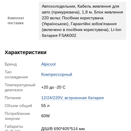
Автохолодильник, Кабель живлення для
авто (прикурювача), 1,8 м, Блок живлення
220 вольт, Посібник користувача
Комплект
поставки
(Українською), Гарантійні зобов'язання
(включено в посібник користувача), Li-Ion
батарея FSAK002
Характеристики
Бренд
Alpicool
Тип
Компрессорный
охлаждения
Температурный
+20 до -20 С
диапазон
Питание
12/24/220V, встроенная батарея
Объем общий
55 л
Потребление
60W
энергии
Габариты
Д/Ш/В 690*405*514 мм