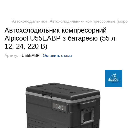
DometicAuto
Автохолодильники
Автохолодильники компрессорные (моро
Автохолодильник компресорний
Alpicool U55EABP з батареєю (55 л
12, 24, 220 В)
Артикул:
U55EABP
Оставить отзыв