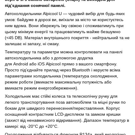
під’єднання сонячної панелі.
Автохолодильники Alpicool U — чудовий вибір для будь-яких
умов: байдуже в дорозі ви, виїхали за місто чи користуєтесь
ним вдома. Вони збережуть їжу свіжою і споживатимуть при
цьому мінімум енергії та працюватимуть майже безшумно
(<45 DB). Матеріал внутрішнього покриття - нейтральний та не
залишає ні запаху, ні смаку.
Температуру та параметри можна контролювати на панелі
автохолодильника або з допомогою додатка
для Android або iOS Alpicool прямо з вашого смартфону.
Просто під’єднайте прилад через Bluetooth і керуєте всіма
параметрами холодильника (температура охолодження,
режим роботи (вмикаєте максимальну потужність або
вмикаєте режим енергозбереження).
Холодильник має стійкі колеса та телескопічну ручку для
легкого транспортування поза автомобілем та міцні ручки по
бокам для швидкого перенесення/переставляння. Корпус
оснащений контрастним LCD-дисплеєм та замком кришки
(захист від ненавмисного відкривання). Діапазон температур в
камері: від -20°C до +20°C.
Охолодження відбувається фреоном R134a, який екологічно