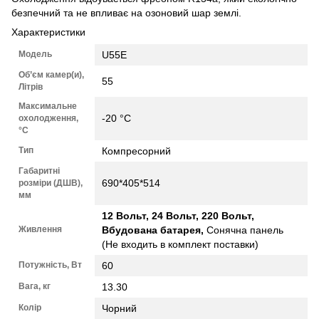
безпечний та не впливає на озоновий шар землі.
Характеристики
Модель
U55E
Об’єм камер(и),
55
Літрів
Максимальне
-20 °C
охолодження,
°C
Тип
Компресорний
Габаритні
690*405*514
розміри (ДШВ),
мм
12 Вольт, 24 Вольт, 220 Вольт,
Живлення
Вбудована батарея,
Сонячна панель
(Не входить в комплект поставки)
Потужність, Вт
60
Вага, кг
13.30
Колір
Чорний