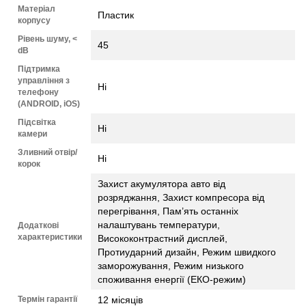
Матеріал
Пластик
корпусу
Рівень шуму, <
45
dB
Підтримка
управління з
Ні
телефону
(ANDROID, iOS)
Підсвітка
Ні
камери
Зливний отвір/
Ні
корок
Захист акумулятора авто від
розряджання, Захист компресора від
перегрівання, Пам’ять останніх
налаштувань температури,
Додаткові
характеристики
Висококонтрастний дисплей,
Протиударний дизайн, Режим швидкого
заморожування, Режим низького
споживання енергії (ЕКО-режим)
Термін гарантії
12 місяців