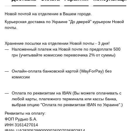
Новой почтой на отделение в Вашем городе.
Курьерская доставка по Украине "До дверей" курьером Новой
почты.
Хранение посылки на отделении Новой почты - 3 дня!
Наложенный платеж на Новой почте по предоплате 500
грн (учитывайте комиссию перевозчика 2% от суммы)
Онлайн-оплата банковской картой (WayForPay) без
комиссии
Оплата по реквизитам на IBAN (Вы можете оплачивать с
любой карты, платежного терминала или кассы банка,
выбрав опцию "Оплата по реквизитам IBAN по Украине".)
Реквизиты на оплату:
ФОП Рудько Б.А.
ИНН 3161427014
IBAN: UA283052990000026007036802814