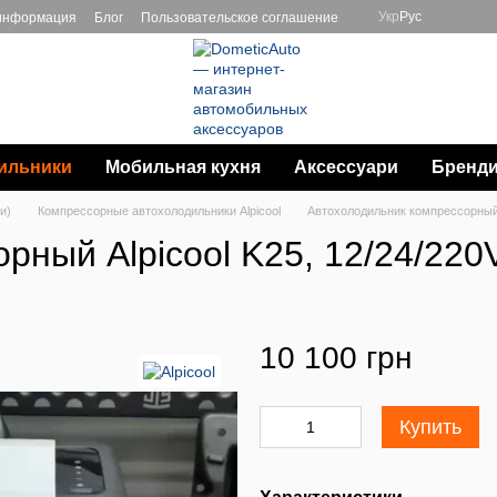
Укр
Рус
 информация
Блог
Пользовательское соглашение
ильники
Мобильная кухня
Аксессуари
Бренд
и)
Компрессорные автохолодильники Alpicool
Автохолодильник компрессорный A
рный Alpicool K25, 12/24/220
10 100 грн
Купить