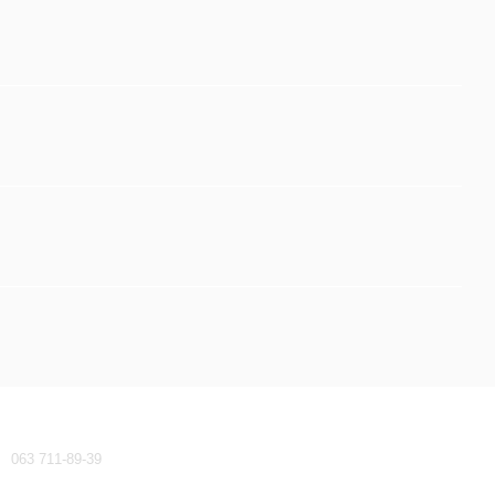
Контактная информация
063 711-89-39
waeco-dometic@ukr.net
Перезвонить вам?