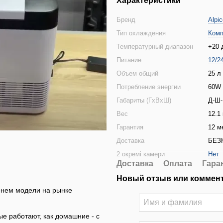
Характеристики
Бренд
Alpic
Тип охлаждения
Комп
Температурный диапазон
+20 
Питание
12/2
Объем общий
25 л
Потребление энергии
60W
Габариты (ГхВхШ)
Д-Ш-
Вес
12.1 
Гарантия
12 м
Доставка
БЕЗ
2 окремі камери
Нет
Доставка
Оплата
Гара
Новый отзыв или коммен
нем модели на рынке
ые работают, как домашние - с