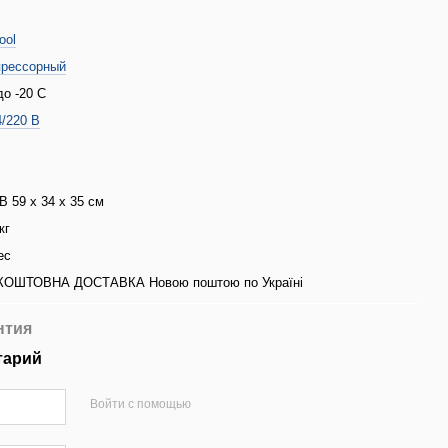
ool
рессорный
до -20 С
4/220 В
В 59 х 34 х 35 см
кг
ес
КОШТОВНА ДОСТАВКА Новою поштою по Україні
нтия
тарий
Войти с помощью