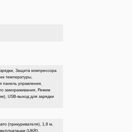
азрядки, Защита компрессора
оек температуры,
я панель управления,
го замораживания, Режим
м), USB-выход для зарядки
то (прикуривателя), 1,8 м,
 эксплуатации (UKR),