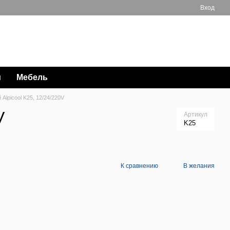
Вход
Мой заказ
063 711-89-39
и
Мебель
lpicool K25, 12/24/220V
V
Артикул
K25
К сравнению
В желания