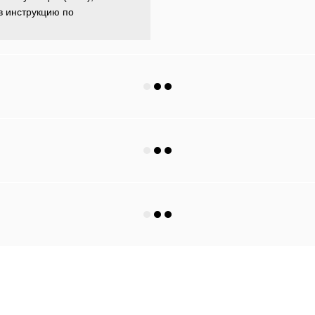
в инструкцию по
Каталог
Клиентам
Автохолодильники
Вход в личный кабинет
Мобильная кухня
Каталог