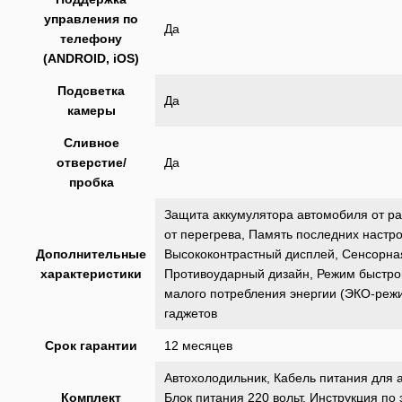
управления по
Да
телефону
(ANDROID, iOS)
Подсветка
Да
камеры
Сливное
отверстие/
Да
пробка
Защита аккумулятора автомобиля от р
от перегрева, Память последних настр
Дополнительные
Высококонтрастный дисплей, Сенсорна
характеристики
Противоударный дизайн, Режим быстро
малого потребления энергии (ЭКО-режи
гаджетов
Срок гарантии
12 месяцев
Автохолодильник, Кабель питания для ав
Комплект
Блок питания 220 вольт, Инструкция по