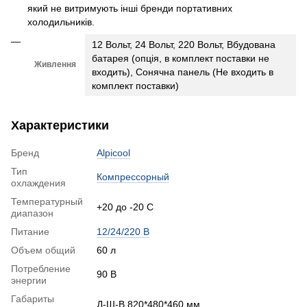
який не витримують інші бренди портативних
холодильників.
12 Вольт, 24 Вольт, 220 Вольт, Вбудована
батарея (опція, в комплект поставки не
Живлення
входить), Сонячна панель (Не входить в
комплект поставки)
Характеристики
Бренд
Alpicool
Тип
Компрессорный
охлаждения
Температурный
+20 до -20 С
диапазон
Питание
12/24/220 В
Объем общий
60 л
Потребление
90 В
энергии
Габариты
Д-Ш-В 820*480*460 мм