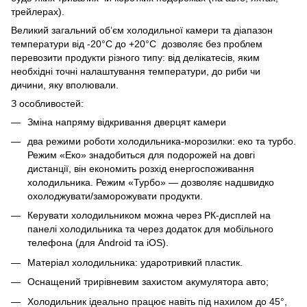
трейлерах).
Великий загальний об’єм холодильної камери та діапазон
температури від -20°C до +20°C дозволяє без проблем
перевозити продукти різного типу: від делікатесів, яким
необхідні точні налаштування температури, до риби чи
дичини, яку вполювали.
З особливостей:
Зміна напряму відкривання дверцят камери
два режими роботи холодильника-морозилки: еко та турбо.
Режим «Еко» знадобиться для подорожей на довгі
дистанції, він економить розхід енергоспоживання
холодильника. Режим «Турбо» — дозволяє надшвидко
охолоджувати/заморожувати продукти.
Керувати холодильником можна через РК-дисплей на
панелі холодильника та через додаток для мобільного
телефона (для Android та iOS).
Матеріал холодильника: ударотривкий пластик.
Оснащений трирівневим захистом акумулятора авто;
Холодильник ідеально працює навіть під нахилом до 45°,