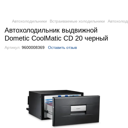
DometicAuto
Автохолодильники
Встраиваемые холодильники
Автохолод
Автохолодильник выдвижной
Dometic CoolMatic CD 20 черный
Артикул:
9600008369
Оставить отзыв