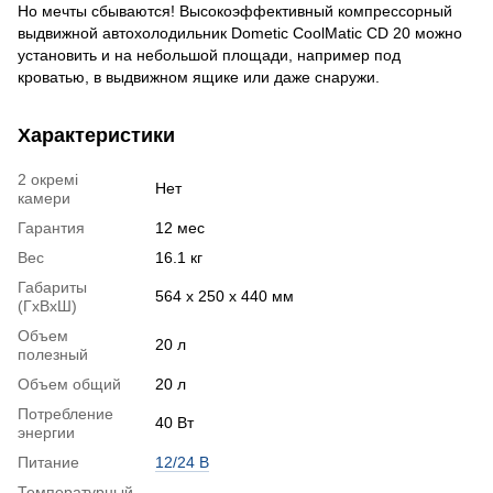
Но мечты сбываются! Высокоэффективный компрессорный
выдвижной автохолодильник Dometic CoolMatic CD 20 можно
установить и на небольшой площади, например под
кроватью, в выдвижном ящике или даже снаружи.
Характеристики
2 окремі
Нет
камери
Гарантия
12 мес
Вес
16.1 кг
Габариты
564 х 250 х 440 мм
(ГхВхШ)
Объем
20 л
полезный
Объем общий
20 л
Потребление
40 Вт
энергии
Питание
12/24 В
Температурный