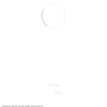
063 711-89-39
Контактная информация
Полная версия сайта
Карта сайта
© 2020
Укр
Рус
Online store built with Horoshop