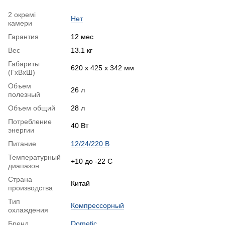
2 окремі
Нет
камери
Гарантия
12 мес
Вес
13.1 кг
Габариты
620 х 425 х 342 мм
(ГхВхШ)
Объем
26 л
полезный
Объем общий
28 л
Потребление
40 Вт
энергии
Питание
12/24/220 В
Температурный
+10 до -22 С
диапазон
Страна
Китай
производства
Тип
Компрессорный
охлаждения
Бренд
Dometic