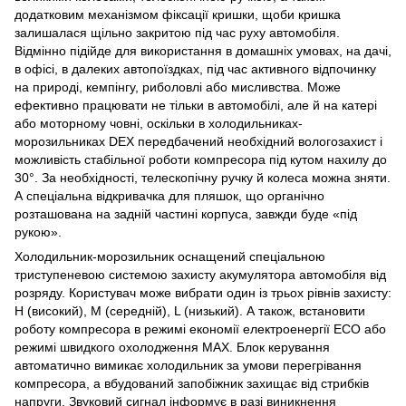
додатковим механізмом фіксації кришки, щоби кришка
залишалася щільно закритою під час руху автомобіля.
Відмінно підійде для використання в домашніх умовах, на дачі,
в офісі, в далеких автопоїздках, під час активного відпочинку
на природі, кемпінгу, риболовлі або мисливства. Може
ефективно працювати не тільки в автомобілі, але й на катері
або моторному човні, оскільки в холодильниках-
морозильниках DEX передбачений необхідний вологозахист і
можливість стабільної роботи компресора під кутом нахилу до
30°. За необхідності, телескопічну ручку й колеса можна зняти.
А спеціальна відкривачка для пляшок, що органічно
розташована на задній частині корпуса, завжди буде «під
рукою».
Холодильник-морозильник оснащений спеціальною
триступеневою системою захисту акумулятора автомобіля від
розряду. Користувач може вибрати один із трьох рівнів захисту:
H (високий), М (середній), L (низький). А також, встановити
роботу компресора в режимі економії електроенергії ECO або
режимі швидкого охолодження MAX. Блок керування
автоматично вимикає холодильник за умови перегрівання
компресора, а вбудований запобіжник захищає від стрибків
напруги. Звуковий сигнал інформує в разі виникнення