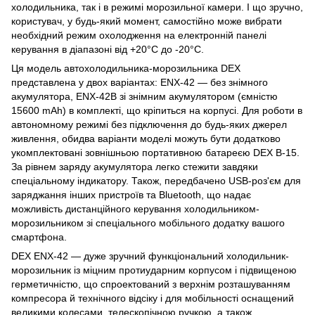
холодильника, так і в режимі морозильної камери. І що зручно,
користувач, у будь-який момент, самостійно може вибрати
необхідний режим охолодження на електронній панелі
керування в діапазоні від +20°С до -20°С.
Ця модель автохолодильника-морозильника DEX
представлена у двох варіантах: ENX-42 — без знімного
акумулятора, ENX-42B зі знімним акумулятором (ємністю
15600 mAh) в комплекті, що кріпиться на корпусі. Для роботи в
автономному режимі без підключення до будь-яких джерел
живлення, обидва варіанти моделі можуть бути додатково
укомплектовані зовнішньою портативною батареєю DEX B-15.
За рівнем заряду акумулятора легко стежити завдяки
спеціальному індикатору. Також, передбачено USB-роз'єм для
заряджання інших пристроїв та Bluetooth, що надає
можливість дистанційного керування холодильником-
морозильником зі спеціального мобільного додатку вашого
смартфона.
DEX ENX-42 — дуже зручний функціональний холодильник-
морозильник із міцним протиударним корпусом і підвищеною
герметичністю, що спроектований з верхнім розташуванням
компресора й технічного відсіку і для мобільності оснащений
великими колесами, телескопічною ручкою, а також