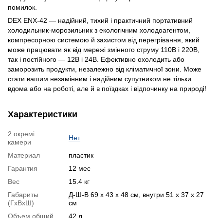
помилок.
DEX ENX-42 — надійний, тихий і практичний портативний
холодильник-морозильник з екологічним холодоагентом,
компресорною системою й захистом від перегрівання, який
може працювати як від мережі змінного струму 110В і 220В,
так і постійного — 12В і 24В. Ефективно охолодить або
заморозить продукти, незалежно від кліматичної зони. Може
стати вашим незамінним і надійним супутником не тільки
вдома або на роботі, але й в поїздках і відпочинку на природі!
Характеристики
2 окремі
Нет
камери
Материал
пластик
Гарантия
12 мес
Вес
15.4 кг
Габариты
Д-Ш-В 69 х 43 х 48 см, внутри 51 х 37 х 27
(ГхВхШ)
см
Объем общий
42 л