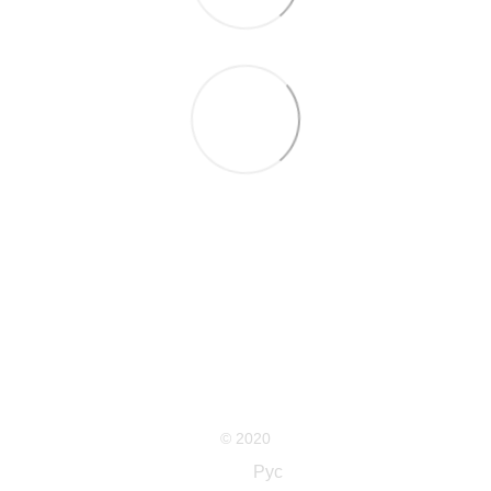
063 711-89-39
Контактная информация
Полная версия сайта
Карта сайта
© 2020
Укр
Рус