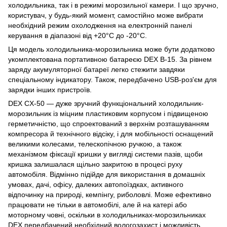
холодильника, так і в режимі морозильної камери. І що зручно,
користувач, у будь-який момент, самостійно може вибрати
необхідний режим охолодження на електронній панелі
керування в діапазоні від +20°С до -20°С.
Ця модель холодильника-морозильника може бути додатково
укомплектована портативною батареєю DEX B-15. За рівнем
заряду акумуляторної батареї легко стежити завдяки
спеціальному індикатору. Також, передбачено USB-роз'єм для
зарядки інших пристроїв.
DEX CX-50 — дуже зручний функціональний холодильник-
морозильник із міцним пластиковим корпусом і підвищеною
герметичністю, що спроектований з верхнім розташуванням
компресора й технічного відсіку, і для мобільності оснащений
великими колесами, телескопічною ручкою, а також
механізмом фіксації кришки у вигляді системи пазів, щоби
кришка залишалася щільно закритою в процесі руху
автомобіля. Відмінно підійде для використання в домашніх
умовах, дачі, офісу, далеких автопоїздках, активного
відпочинку на природі, кемпінгу, риболовлі. Може ефективно
працювати не тільки в автомобілі, але й на катері або
моторному човні, оскільки в холодильниках-морозильниках
DEX передбачений необхідний вологозахист і можливість