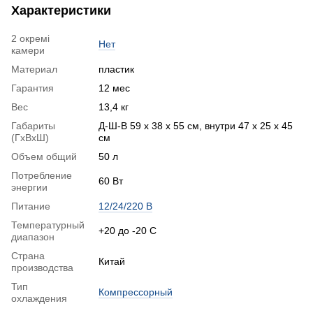
Характеристики
2 окремі
Нет
камери
Материал
пластик
Гарантия
12 мес
Вес
13,4 кг
Габариты
Д-Ш-В 59 х 38 х 55 см, внутри 47 х 25 х 45
(ГхВхШ)
см
Объем общий
50 л
Потребление
60 Вт
энергии
Питание
12/24/220 В
Температурный
+20 до -20 С
диапазон
Страна
Китай
производства
Тип
Компрессорный
охлаждения