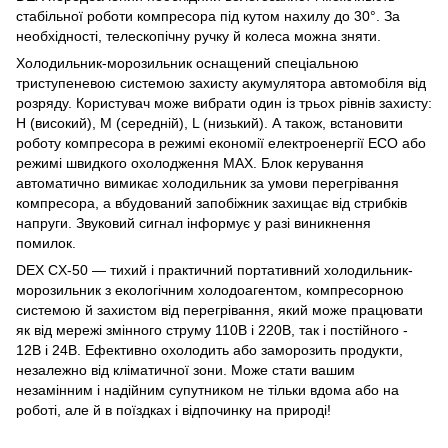
стабільної роботи компресора під кутом нахилу до 30°. За
необхідності, телескопічну ручку й колеса можна зняти.
Холодильник-морозильник оснащений спеціальною
триступеневою системою захисту акумулятора автомобіля від
розряду. Користувач може вибрати один із трьох рівнів захисту:
H (високий), М (середній), L (низький). А також, встановити
роботу компресора в режимі економії електроенергії ECO або
режимі швидкого охолодження MAX. Блок керування
автоматично вимикає холодильник за умови перегрівання
компресора, а вбудований запобіжник захищає від стрибків
напруги. Звуковий сигнал інформує у разі виникнення
помилок.
DEX CX-50 — тихий і практичний портативний холодильник-
морозильник з екологічним холодоагентом, компресорною
системою й захистом від перегрівання, який може працювати
як від мережі змінного струму 110В і 220В, так і постійного -
12В і 24В. Ефективно охолодить або заморозить продукти,
незалежно від кліматичної зони. Може стати вашим
незамінним і надійним супутником не тільки вдома або на
роботі, але й в поїздках і відпочинку на природі!