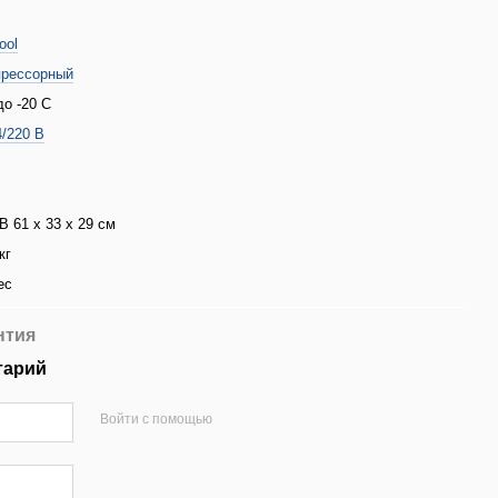
ool
рессорный
до -20 С
4/220 В
В 61 х 33 х 29 см
кг
ес
нтия
тарий
Войти с помощью