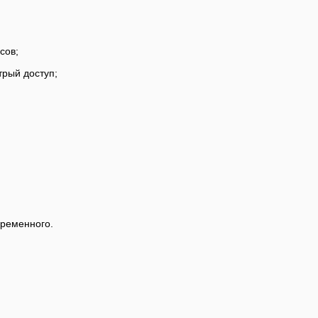
сов;
трый доступ;
еременного.