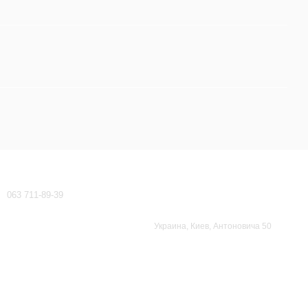
Контактная информация
063 711-89-39
waeco-dometic@ukr.net
Перезвонить вам?
Украина, Киев, Антоновича 50
Карта проезда