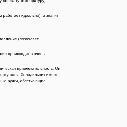
 держа ту температуру,
 работает идеально), а значит
тепление (позволяет
ние происходит в очень
тическая привлекательность. Он
 борту яхты. Холодильник имеет
ные ручки, облегчающие