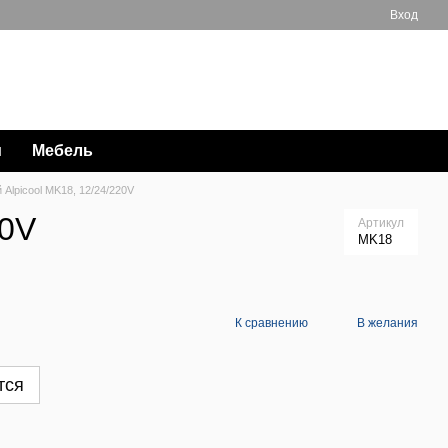
Вход
Мой заказ
063 711-89-39
и
Мебель
Alpicool MK18, 12/24/220V
20V
Артикул
MK18
К сравнению
В желания
тся