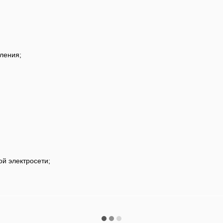
ления;
ой электросети;