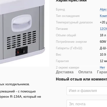
Характеристики
Бренд
Alpic
Тип охлаждения
Комп
Температурный диапазон
+20 
Питание
12/2
Объем общий
18 л
Потребление энергии
60W
Габариты (ГхВхШ)
Д-Ш-
Вес
10.9 
Гарантия
12 м
2 окремі камери
Нет
Доставка
Оплата
Гара
Новый отзыв или коммен
ных холодильников.
 домашний - с помощью
фреон R-134A, который не