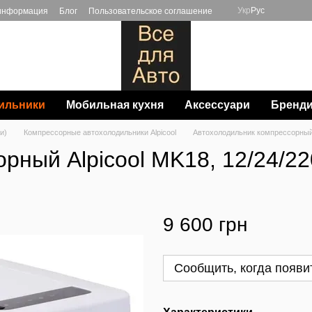
Укр
Рус
 информация
Блог
Пользовательское соглашение
ильники
Мобильная кухня
Аксессуари
Бренд
и)
Компрессорные автохолодильники Alpicool
Автохолодильник компрессорный 
рный Alpicool MK18, 12/24/2
9 600 грн
Сообщить, когда появи