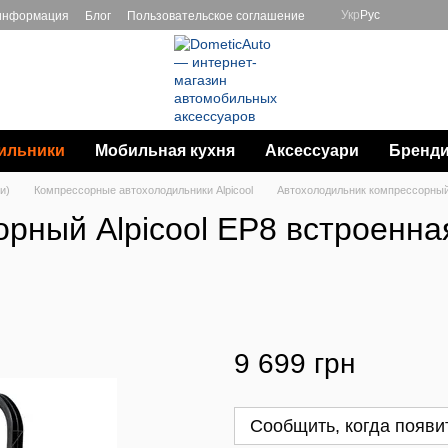
Укр
Рус
 информация
Блог
Пользовательское соглашение
ильники
Мобильная кухня
Аксессуари
Бренд
и)
Компрессорные автохолодильники Alpicool
Автохолодильник компрессорный 
рный Alpicool EP8 встроенна
9 699 грн
Сообщить, когда появи