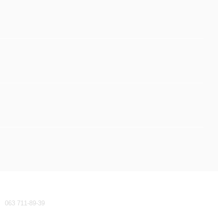
Контактная информация
063 711-89-39
waeco-dometic@ukr.net
Перезвонить вам?