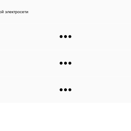
ной электросети
Каталог
Клиентам
Автохолодильники
Вход в личный кабинет
Мобильная кухня
Каталог