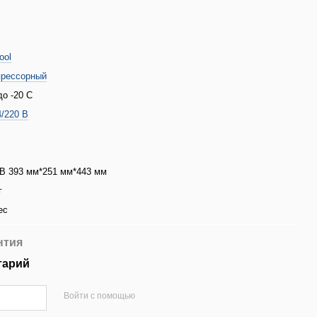
ool
рессорный
до -20 С
4/220 В
В 393 мм*251 мм*443 мм
г
ес
нтия
тарий
Войти с помощью