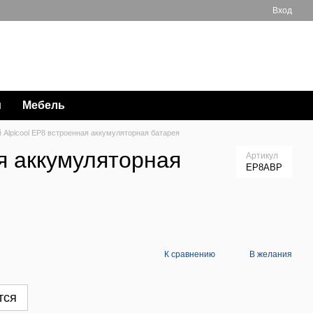
Вход
Мой заказ
063 711-89-39
и
Мебель
Alpicool EP8 встроенная аккумуляторная батарея
я аккумуляторная
Артикул
EP8ABP
К сравнению
В желания
тся