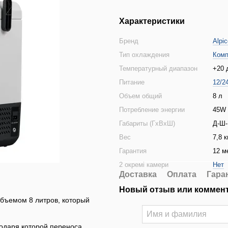
Характеристики
Бренд
Alpic
Тип охлаждения
Комп
Температурный диапазон
+20 
Питание
12/2
Объем общий
8 л
Потребление энергии
45W
Габариты (ГхВхШ)
Д-Ш-
Вес
7,8 к
Гарантия
12 м
2 окремі камери
Нет
Доставка
Оплата
Гара
Новый отзыв или коммен
бъемом 8 литров, который
годаря которой переноса