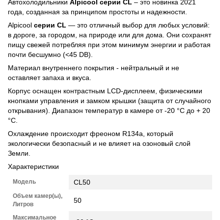
Автохолодильники
Alpicool
серии
CL
– это новинка 2021
года, созданная за принципом простоты и надежности.
Alpicool
серии
CL
— это отличный выбор для любых условий:
в дороге, за городом, на природе или для дома. Они сохранят
пищу свежей потребляя при этом минимум энергии и работая
почти бесшумно (<45 DB).
Материал внутреннего покрытия - нейтральный и не
оставляет запаха и вкуса.
Корпус оснащен контрастным LCD-дисплеем, физическими
кнопками управления и замком крышки (защита от случайного
открывания). Диапазон температур в камере от -20 °C до + 20
°C.
Охлаждение происходит фреоном R134a, который
экологически безопасный и не влияет на озоновый слой
Земли.
Характеристики
Модель
CL50
Объем камер(ы),
50
Литров
Максимальное