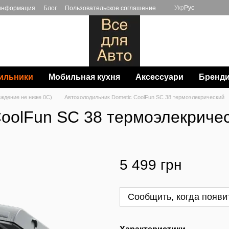
Укр
Рус
 информация
Блог
Пользовательское соглашение
ильники
Мобильная кухня
Аксессуари
Бренд
ждение не ниже 0С)
Автохолодильник Dometic CoolFun SC 38 термоэлекрический
CoolFun SC 38 термоэлекриче
5 499 грн
Сообщить, когда появи