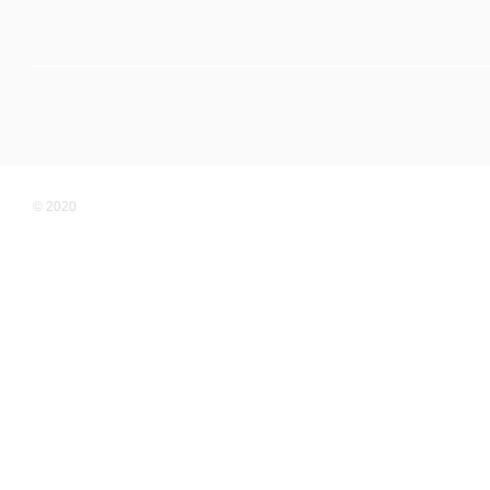
© 2020
Мобильная версия
Online store built with Horoshop