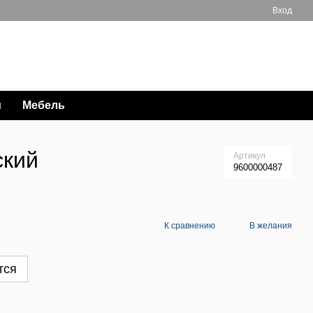
Вход
Мой заказ
063 711-89-39
и
Мебель
ский
Артикул
9600000487
К сравнению
В желания
тся