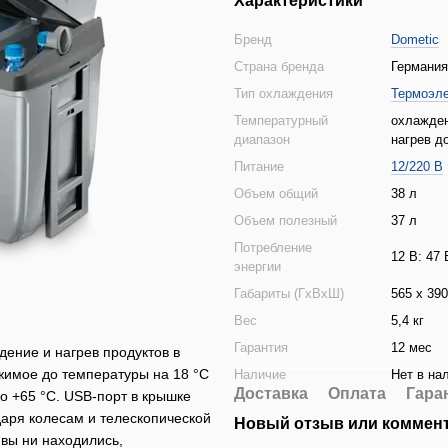
Характеристики
Бренд
Dometic
Страна бренда
Германия
Тип охлаждения
Термоэле
Температурный
охлажден
диапазон
нагрев д
Питание
12/220 В
Объем общий
38 л
Объем полезный
37 л
Потребление
12 В: 47 
энергии
Габариты (ГхВхШ)
565 х 39
Вес
5,4 кг
Гарантия
12 мес
ение и нагрев продуктов в
жимое до температуры на 18 °C
Наличие
Нет в на
Доставка
Оплата
Гара
о +65 °C. USB-порт в крышке
даря колесам и телескопической
Новый отзыв или коммен
 вы ни находились,