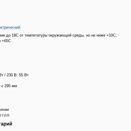
ктрический
ие до 18С от темпетатуры окружающей среды, но не ниже +10С;
о +65С
Вт / 230 В: 55 Вт
0 х 295 мм
личии
нтия
тарий