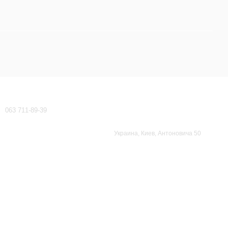
Контактная информация
063 711-89-39
waeco-dometic@ukr.net
Перезвонить вам?
Украина, Киев, Антоновича 50
Карта проезда