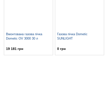
Вмонтована газова пічка
Газова пічка Dometic
Dometic OV 3000 30 л
SUNLIGHT
19 181 грн
0 грн
063 711-89-39
Контактна інформація
Повна версія сайту