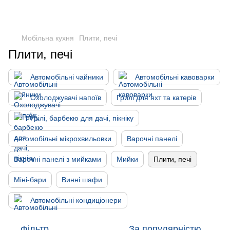
DometicAuto
Мобільна кухня
Плити, печі
Плити, печі
Автомобільні чайники
Автомобільні кавоварки
Охолоджувачі напоїв
Грилі для яхт та катерів
Грілі, барбекю для дачі, пікніку
Автомобільні мікрохвильовки
Варочні панелі
Варочні панелі з мийками
Мийки
Плити, печі
Міні-бари
Винні шафи
Автомобільні кондиціонери
Фільтр
За популярністю