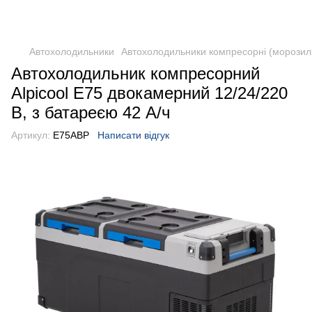
DometicAuto
Автохолодильники
Автохолодильники компресорні (морозил
Автохолодильник компресорний
Alpicool E75 двокамерний 12/24/220
В, з батареєю 42 А/ч
Артикул:
E75ABP
Написати відгук