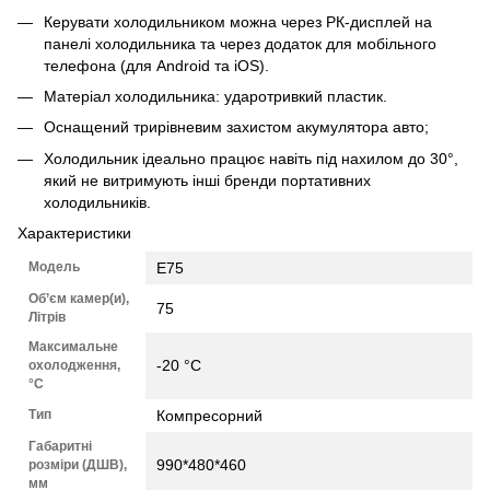
Керувати холодильником можна через РК-дисплей на
панелі холодильника та через додаток для мобільного
телефона (для Android та iOS).
Матеріал холодильника: ударотривкий пластик.
Оснащений трирівневим захистом акумулятора авто;
Холодильник ідеально працює навіть під нахилом до 30°,
який не витримують інші бренди портативних
холодильників.
Характеристики
Модель
E75
Об’єм камер(и),
75
Літрів
Максимальне
-20 °C
охолодження,
°C
Тип
Компресорний
Габаритні
990*480*460
розміри (ДШВ),
мм