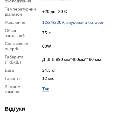
охолодження
Температурний
+20 до -20 С
діапазон
Живлення
12/24/220V, вбудована батарея
Обсяг
75 л
загальний
Споживання
80W
енергії
Габарити
Д-Ш-В 990 мм*480мм*460 мм
(ГхВхШ)
Вага
24,3 кг
Гарантія
12 міс
2 окремі
Так
камери
Відгуки