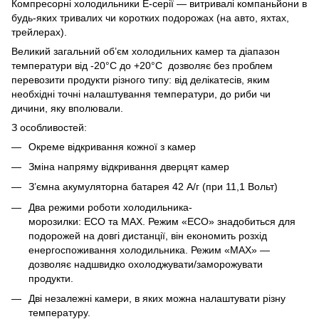
Компресорні холодильники Е-серії — витривалі компаньйони в
будь-яких тривалих чи коротких подорожах (на авто, яхтах,
трейлерах).
Великий загальний об’єм холодильних камер та діапазон
температури від -20°C до +20°C дозволяє без проблем
перевозити продукти різного типу: від делікатесів, яким
необхідні точні налаштування температури, до риби чи
дичини, яку вполювали.
З особливостей:
Окреме відкривання кожної з камер
Зміна напряму відкривання дверцят камер
З’ємна акумуляторна батарея 42 А/г (при 11,1 Вольт)
Два режими роботи холодильника-
морозилки: ECO та MAX. Режим «ECO» знадобиться для
подорожей на довгі дистанції, він економить розхід
енергоспоживання холодильника. Режим «MAX» —
дозволяє надшвидко охолоджувати/заморожувати
продукти.
Дві незалежні камери, в яких можна налаштувати різну
температуру.