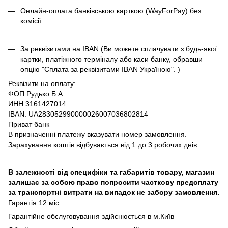
Онлайн-оплата банківською карткою (WayForPay) без
комісії
За реквізитами на IBAN (Ви можете сплачувати з будь-якої
картки, платіжного терміналу або каси банку, обравши
опцію "Сплата за реквізитами IBAN Україною". )
Реквізити на оплату:
ФОП Рудько Б.А.
ИНН 3161427014
IBAN: UA283052990000026007036802814
Приват банк
В призначенні платежу вказувати номер замовлення.
Зарахування коштів відбувається від 1 до 3 робочих днів.
В залежності від специфіки та габаритів товару, магазин
залишає за собою право попросити часткову предоплату
за транспортні витрати на випадок не забору замовлення.
Гарантія 12 міс
Гарантійне обслуговування здійснюється в м.Київ