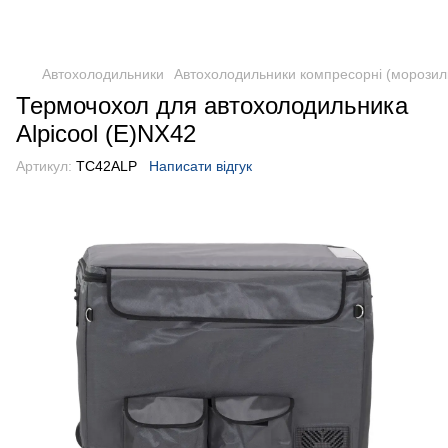
DometicAuto
Автохолодильники
Автохолодильники компресорні (морозил
Термочохол для автохолодильника
Alpicool (E)NX42
Артикул:
TC42ALP
Написати відгук