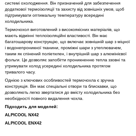
системі охолодження. Він призначений для забезпечення
додаткової термоізоляції та захисту від зовнішніх умов, щоб
підтримувати оптимальну температуру всередині
холодильника.
Термочохол виготовлений з високоякісних матеріалів, що
мають відмінні теплоізоляційні властивості. Він має
багатошарову конструкцію, що включає зовнішній шар з міцної
і водонепроникної тканини, проміжні шари з утеплювачем,
таким як спінений поліетилен, і внутрішній шар з алюмінієвої
фольги. Це дозволяє запобігти проникненню тепла ззовні та
утримувати холод усередині холодильника протягом
тривалого часу.
Однією з ключових особливостей термочохла є зручна
конструкція. Він має спеціальні отвори та блискавки, що
дозволяють легко звертатися до вмісту холодильника без
необхідності повного видалення чохла.
Підходить для моделей:
ALPICOOL NX42
ALPICOOL ENX42