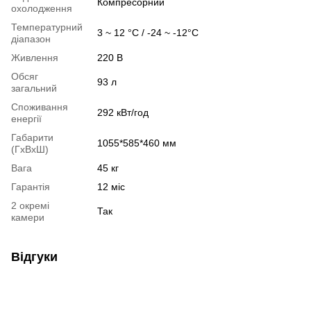
Компресорний
охолодження
Температурний
3 ~ 12 °C / -24 ~ -12°C
діапазон
Живлення
220 В
Обсяг
93 л
загальний
Споживання
292 кВт/год
енергії
Габарити
1055*585*460 мм
(ГхВхШ)
Вага
45 кг
Гарантія
12 міс
2 окремі
Так
камери
Відгуки