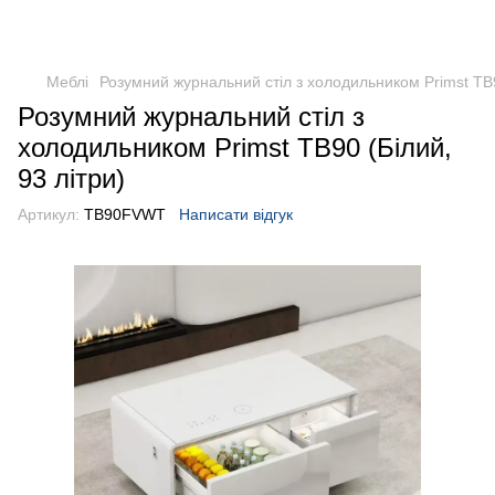
DometicAuto
Меблі
Розумний журнальний стіл з холодильником Primst TB9
Розумний журнальний стіл з
холодильником Primst TB90 (Білий,
93 літри)
Артикул:
TB90FVWT
Написати відгук