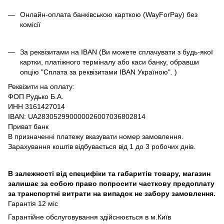
Онлайн-оплата банківською карткою (WayForPay) без
комісії
За реквізитами на IBAN (Ви можете сплачувати з будь-якої
картки, платіжного терміналу або каси банку, обравши
опцію "Сплата за реквізитами IBAN Україною". )
Реквізити на оплату:
ФОП Рудько Б.А.
ИНН 3161427014
IBAN: UA283052990000026007036802814
Приват банк
В призначенні платежу вказувати номер замовлення.
Зарахування коштів відбувається від 1 до 3 робочих днів.
В залежності від специфіки та габаритів товару, магазин
залишає за собою право попросити часткову предоплату
за транспортні витрати на випадок не забору замовлення.
Гарантія 12 міс
Гарантійне обслуговування здійснюється в м.Київ