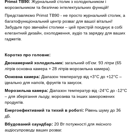
Primst TB90:
Журнальний столик з холодильником і
морозильником та безліччю інтелектуальних функцій!
Представляємо Primst TB90 - не просто журнальний столик, а
багатофункціональний центр розваг для вашої вітальні!
Забудьте про звичайні столики – цей пристрій поєднує в собі
елегантний дизайн, охолодження, аудіо та зарядку для ваших
гаджетів.
Коротко про головне:
Двокамерний холодильник:
загальний об'єм: 93 літри (65
літрів основна камера + 28 літрів морозильна камера).
Основна камера:
Діапазон температур від +3°C до +12°C –
ідеально для напоїв, фруктів та закусок.
Морозильна камера:
Діапазон температур від -24°C до -12°C
– для зберігання льоду, морозива та інших заморожених
продуктів.
Енергоефективний та тихий в роботі:
Рівень шуму до 36
дБ.
Вбудований саундбар:
20 Вт потужності для якісного
аудіосупроводу ваших розваг.