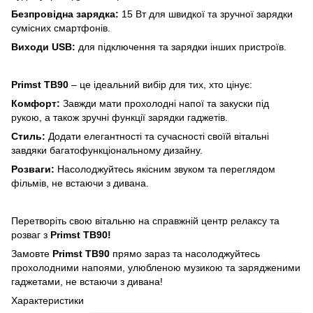
Безпровідна зарядка:
15 Вт для швидкої та зручної зарядки
сумісних смартфонів.
Виходи USB:
для підключення та зарядки інших пристроїв.
Primst TB90
– це ідеальний вибір для тих, хто цінує:
Комфорт:
Завжди мати прохолодні напої та закуски під
рукою, а також зручні функції зарядки гаджетів.
Стиль:
Додати елегантності та сучасності своїй вітальні
завдяки багатофункціональному дизайну.
Розваги:
Насолоджуйтесь якісним звуком та переглядом
фільмів, не встаючи з дивана.
Перетворіть свою вітальню на справжній центр релаксу та
розваг з
Primst TB90!
Замовте
Primst TB90
прямо зараз та насолоджуйтесь
прохолодними напоями, улюбленою музикою та зарядженими
гаджетами, не встаючи з дивана!
Характеристики