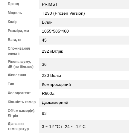
Бренд
PRIMST
Модель
TB90 (Frozen Version)
Колір
Білий
Розміри, мм
1055*585*460
Вага, кг
45
Споживання
292 кВт/рік
енергії
Рівень шуму,
36
dB (не більше)
Живлення
220 Вольт
Тип
Компресорний
Холодоагент
R600a
Кількість камер
Двокамерний
Об’єм камер(и),
93
Літрів
Діапазон
3 ~ 12 °C / -24 ~ -12°C
температур