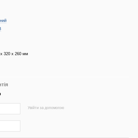
ний
В
х 320 х 260 мм
нтія
р
Увійти за допомогою