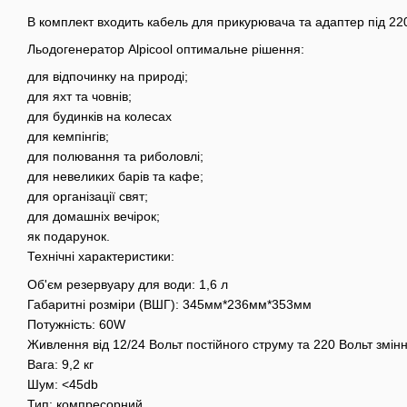
В комплект входить кабель для прикурювача та адаптер під 22
Льодогенератор Alpicool оптимальне рішення:
для відпочинку на природі;
для яхт та човнів;
для будинків на колесах
для кемпінгів;
для полювання та риболовлі;
для невеликих барів та кафе;
для організації свят;
для домашніх вечірок;
як подарунок.
Технічні характеристики:
Об'єм резервуару для води: 1,6 л
Габаритні розміри (ВШГ): 345мм*236мм*353мм
Потужність: 60W
Живлення від 12/24 Вольт постійного струму та 220 Вольт змінн
Вага: 9,2 кг
Шум: <45db
Тип: компресорний