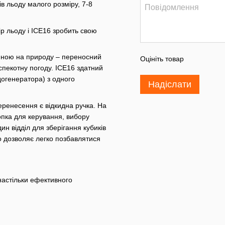
ів льоду малого розміру, 7-8
р льоду і ICE16 зробить свою
диною на природу – переносний
Оцініть товар
спекотну погоду. ICE16 здатний
догенератора) з одного
Надіслати
еренесення є відкидна ручка. На
опка для керування, вибору
ин відділ для зберігання кубиків
о дозволяє легко позбавлятися
 настільки ефективного