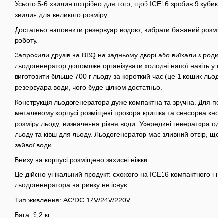
Усього 5-6 хвилин потрібно для того, щоб ICE16 зробив 9 кубик
хвилин для великого розміру.
Достатньо наповнити резервуар водою, вибрати бажаний розмі
роботу.
Запросили друзів на BBQ на задньому дворі або виїхали з ро
льодогенератор допоможе організувати холодні напої навіть у 
виготовити більше 700 г льоду за короткий час (це 1 кошик льо
резервуара води, чого буде цілком достатньо.
Конструкція льодогенератора дуже компактна та зручна. Для п
металевому корпусі розміщені прозора кришка та сенсорна кн
розміру льоду, визначення рівня води. Усередині генератора од
льоду та ківш для льоду. Льодогенератор має зливний отвір, щ
зайвої води.
Внизу на корпусі розміщено захисні ніжки.
Це дійсно унікальний продукт: схожого на ICE16 компактного і
льодогенератора на ринку не існує.
Тип живлення: AC/DC 12V/24V/220V
Вага: 9,2 кг.