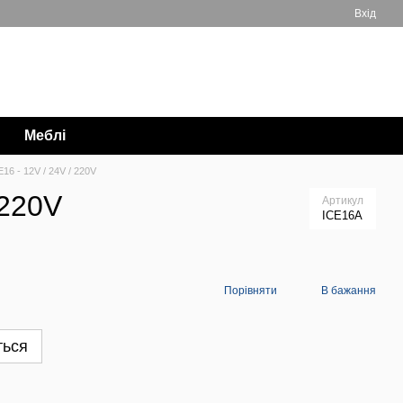
Вхід
Мій кошик
063 711-89-39
Меблі
16 - 12V / 24V / 220V
 220V
Артикул
ICE16A
Порівняти
В бажання
ться