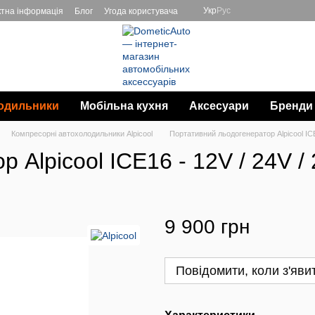
Укр
Рус
ктна інформація
Блог
Угода користувача
одильники
Мобільна кухня
Аксесуари
Бренди
Компресорні автохолодильники Alpicool
Портативний льодогенератор Alpicool ICE
 Alpicool ICE16 - 12V / 24V /
9 900 грн
Повідомити, коли з'яви