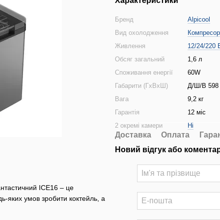
Характеристики
Бренд
Alpicool
Вид охолодження
Компресор
Живлення
12/24/220 
Обсяг загальний
1,6 л
Споживання енергії
60W
Габарити (ГхВхШ)
Д/Ш/В 598 
Вага
9,2 кг
Гарантія
12 міс
2 окремі камери
Ні
Доставка
Оплата
Гара
Новий відгук або комента
антастичний ICE16 – це
ь-яких умов зробити коктейль, а