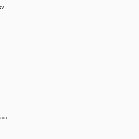
0V.
ого.