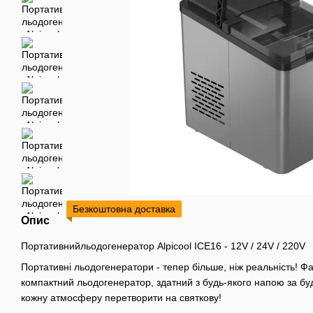
Безкоштовна доставка
Опис
Портативнийльодогенератор Alpicool ICE16 - 12V / 24V / 220V
Портативні льодогенератори - тепер більше, ніж реальність! Ф
компактний льодогенератор, здатний з будь-якого напою за буд
кожну атмосферу перетворити на святкову!