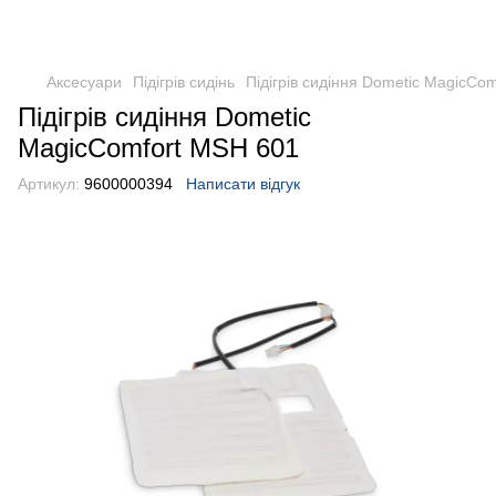
DometicAuto
Аксесуари
Підігрів сидінь
Підігрів сидіння Dometic MagicCo
Підігрів сидіння Dometic
MagicComfort MSH 601
Артикул:
9600000394
Написати відгук