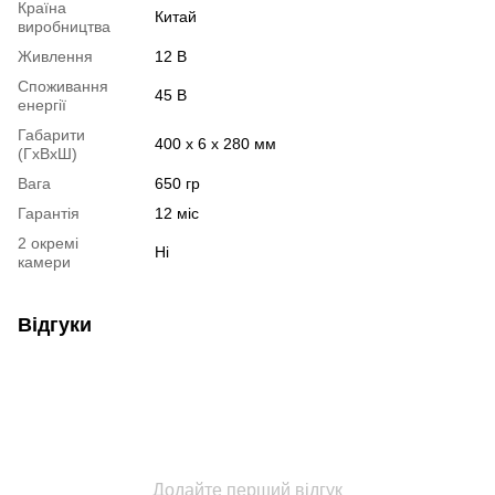
Країна
Китай
виробництва
Живлення
12 В
Споживання
45 В
енергії
Габарити
400 х 6 х 280 мм
(ГхВхШ)
Вага
650 гр
Гарантія
12 міс
2 окремі
Ні
камери
Відгуки
Додайте перший відгук