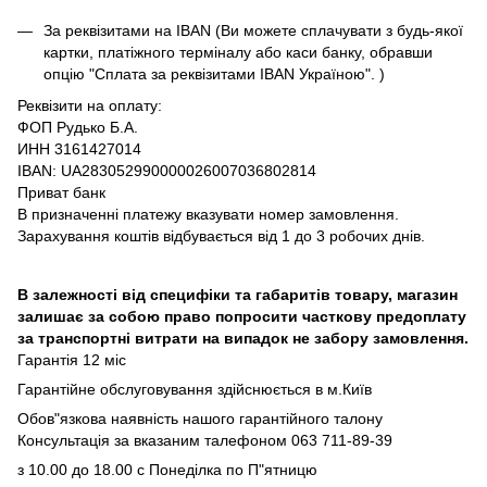
За реквізитами на IBAN (Ви можете сплачувати з будь-якої
картки, платіжного терміналу або каси банку, обравши
опцію "Сплата за реквізитами IBAN Україною". )
Реквізити на оплату:
ФОП Рудько Б.А.
ИНН 3161427014
IBAN: UA283052990000026007036802814
Приват банк
В призначенні платежу вказувати номер замовлення.
Зарахування коштів відбувається від 1 до 3 робочих днів.
В залежності від специфіки та габаритів товару, магазин
залишає за собою право попросити часткову предоплату
за транспортні витрати на випадок не забору замовлення.
Гарантія 12 міс
Гарантійне обслуговування здійснюється в м.Київ
Обов"язкова наявність нашого гарантійного талону
Консультація за вказаним талефоном 063 711-89-39
з 10.00 до 18.00 с Понеділка по П"ятницю