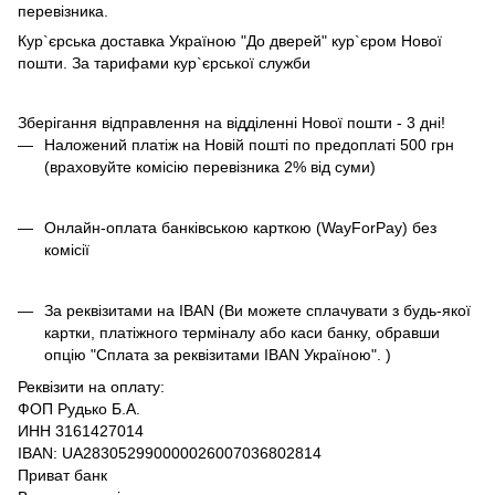
перевізника.
Кур`єрська доставка Україною "До дверей" кур`єром Нової
пошти. За тарифами кур`єрської служби
Зберігання відправлення на відділенні Нової пошти - 3 дні!
Наложений платіж на Новій пошті по предоплаті 500 грн
(враховуйте комісію перевізника 2% від суми)
Онлайн-оплата банківською карткою (WayForPay) без
комісії
За реквізитами на IBAN (Ви можете сплачувати з будь-якої
картки, платіжного терміналу або каси банку, обравши
опцію "Сплата за реквізитами IBAN Україною". )
Реквізити на оплату:
ФОП Рудько Б.А.
ИНН 3161427014
IBAN: UA283052990000026007036802814
Приват банк