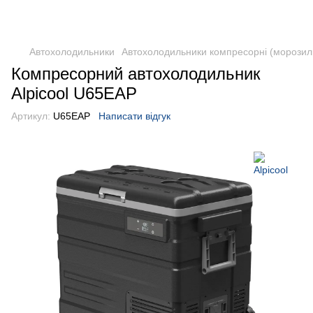
DometicAuto
Автохолодильники
Автохолодильники компресорні (морозил
Компресорний автохолодильник
Alpicool U65EAP
Артикул:
U65EAP
Написати відгук