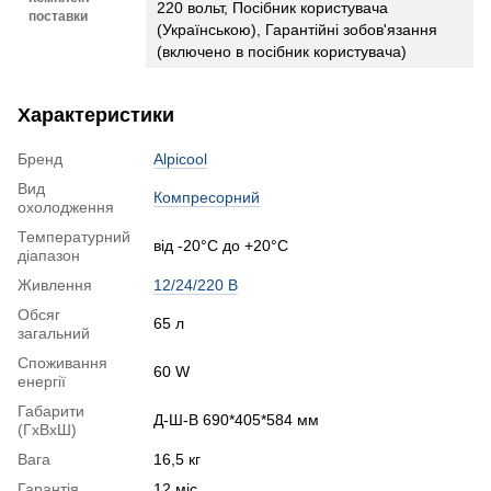
220 вольт, Посібник користувача
поставки
(Українською), Гарантійні зобов'язання
(включено в посібник користувача)
Характеристики
Бренд
Alpicool
Вид
Компресорний
охолодження
Температурний
від -20°C до +20°C
діапазон
Живлення
12/24/220 В
Обсяг
65 л
загальний
Споживання
60 W
енергії
Габарити
Д-Ш-В 690*405*584 мм
(ГхВхШ)
Вага
16,5 кг
Гарантія
12 міс