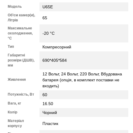
Модель
U65E
Об’єм камер(и),
65
Літрів
Максимальне
-20 °C
охолодження,
°C
Тип
Компресорний
Габаритні
690*405*584
розміри (ДШВ),
мм
12 Вольт, 24 Вольт, 220 Вольт, Вбудована
Живлення
батарея (опція, в комплект поставки не
входить)
Потужність, Вт
60
Вага, кг
16.50
Колір
Чорний
Матеріал
Пластик
корпусу