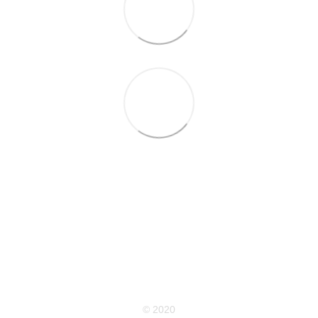
063 711-89-39
Контактна інформація
Повна версія сайту
Мапа сайту
© 2020