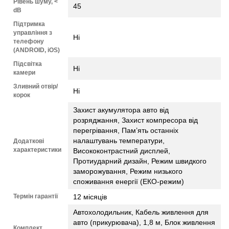
Рівень шуму, <
45
dB
Підтримка
управління з
Ні
телефону
(ANDROID, iOS)
Підсвітка
Ні
камери
Зливний отвір/
Ні
корок
Захист акумулятора авто від
розряджання, Захист компресора від
перегрівання, Пам’ять останніх
налаштувань температури,
Додаткові
характеристики
Висококонтрастний дисплей,
Протиударний дизайн, Режим швидкого
заморожування, Режим низького
споживання енергії (ЕКО-режим)
Термін гарантії
12 місяців
Автохолодильник, Кабель живлення для
авто (прикурювача), 1,8 м, Блок живлення
Комплект