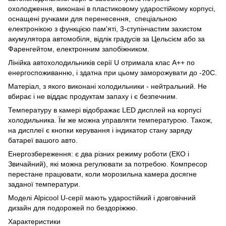
охолодження, виконані в пластиковому ударостійкому корпусі,
оснащені ручками для перенесення, спеціальною
електронікою з функцією пам'яті, 3-ступінчастим захистом
акумулятора автомобіля, відлік градусів за Цельсієм або за
Фаренгейтом, електронним запобіжником.
Лінійка автохолодильників серії U отримала клас А++ по
енергоспоживанню, і здатна при цьому заморожувати до -20C.
Матеріал, з якого виконані холодильники - нейтральний. Не
вбирає і не віддає продуктам запаху і є безпечним.
Температуру в камері відображає LED дисплей на корпусі
холодильника. Їм же можна управляти температурою. Також,
на дисплеї є кнопки керування і індикатор стану заряду
батареї вашого авто.
Енергозбереження: є два різних режиму роботи (ЕКО і
Звичайний), які можна регулювати за потребою. Компресор
перестане працювати, коли морозильна камера досягне
заданої температури.
Моделі Alpicool U-серії мають ударостійкий і довговічний
дизайн для подорожей по бездоріжжю.
Характеристики