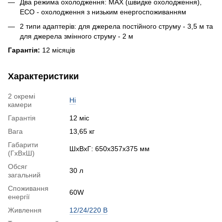
Два режима охолодження: MAX (швидке охолодження),
ECO - охолодження з низьким енергоспоживанням
2 типи адаптерів: для джерела постійного струму - 3,5 м та
для джерела змінного струму - 2 м
Гарантія:
12 місяців
Характеристики
2 окремі
Ні
камери
Гарантія
12 міс
Вага
13,65 кг
Габарити
ШхВхГ: 650x357x375 мм
(ГхВхШ)
Обсяг
30 л
загальний
Споживання
60W
енергії
Живлення
12/24/220 В