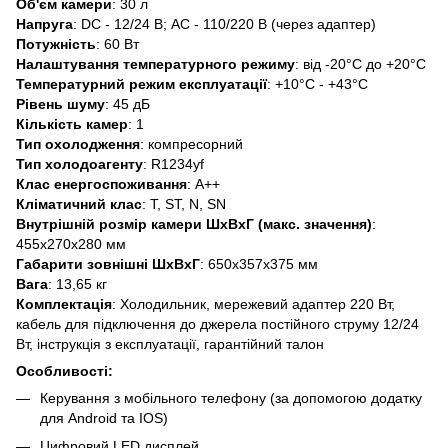
Об'єм камери
: 30 л
Напруга
: DC - 12/24 В; AC - 110/220 В (через адаптер)
Потужність
: 60 Вт
Налаштування температурного режиму
: від -20°C до +20°C
Температурний режим експлуатації
: +10°C - +43°C
Рівень шуму
: 45 дБ
Кількість камер
: 1
Тип охолодження
: компресорний
Тип холодоагенту
: R1234yf
Клас енергоспоживання
: А++
Кліматичний клас
: T, ST, N, SN
Внутрішній розмір камери ШхВхГ (макс. значення)
:
455х270х280 мм
Габарити зовнішні ШхВхГ
: 650x357x375 мм
Вага
: 13,65 кг
Комплектація
: Холодильник, мережевий адаптер 220 Вт,
кабель для підключення до джерела постійного струму 12/24
Вт, інструкція з експлуатації, гарантійний талон
Особливості:
Керування з мобільного телефону (за допомогою додатку
для Android та IOS)
Цифровий LED дисплей