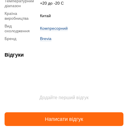
Температурний
+20 до -20 С
діапазон
Країна
Китай
виробництва
Вид
Компресорний
охолодження
Бренд
Brevia
Відгуки
Додайте перший відгук
Написати відгук