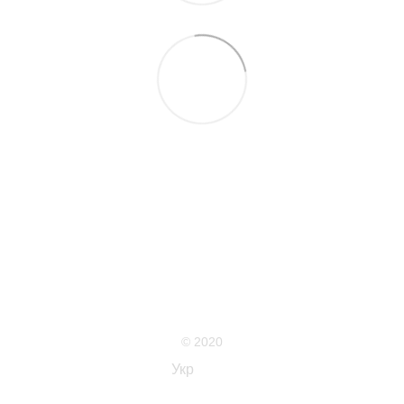
063 711-89-39
Контактна інформація
Повна версія сайту
Мапа сайту
© 2020
Укр
Рус