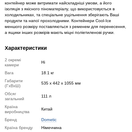
контейнер може витримати найскладніші умови, а його
ізоляція з якісного піноматеріалу, що використовується в
холодильниках, та спеціальне ущільнення зберігають Ваші
продукти та напої прохолодними. Контейнери Cool-Ice
меншого розміру поставляються з ременем для перенесення,
а ящики інших розмірів мають міцні поліетиленові ручки.
Характеристики
2 окремі
Ні
камери
Вага
18.1 кг
Габарити
535 х 442 х 1055 мм
(ГхВхШ)
Обсяг
111 л
загальний
Країна
Китай
виробництва
Бренд
Dometic
Країна бренду
Німеччина