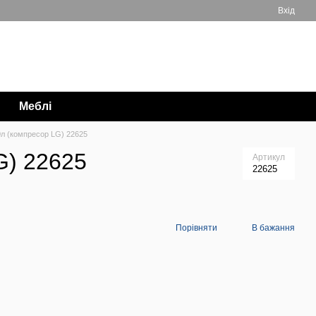
Вхід
Мій кошик
063 711-89-39
Меблі
0л (компресор LG) 22625
G) 22625
Артикул
22625
Порівняти
В бажання