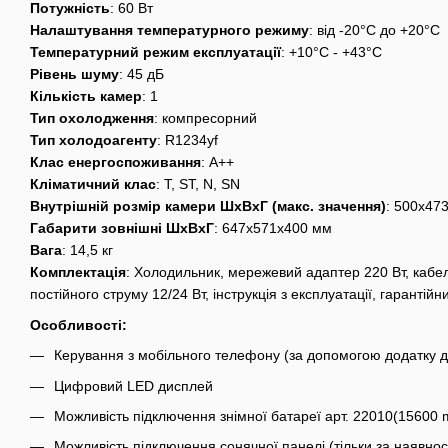
Потужність
: 60 Вт
Налаштування температурного режиму
: від -20°C до +20°C
Температурний режим експлуатації
: +10°C - +43°C
Рівень шуму
: 45 дБ
Кількість камер
: 1
Тип охолодження
: компресорний
Тип холодоагенту
: R1234yf
Клас енергоспоживання
: А++
Кліматичний клас
: T, ST, N, SN
Внутрішній розмір камери ШхВхГ (макс. значення)
: 500x47
Габарити зовнішні ШхВхГ
: 647x571x400 мм
Вага
: 14,5 кг
Комплектація
: Холодильник, мережевий адаптер 220 Вт, кабе
постійного струму 12/24 Вт, інструкція з експлуатації, гарантійн
Особливості:
Керування з мобільного телефону (за допомогою додатку д
Цифровий LED дисплей
Можливість підключення знімної батареї арт. 22010(15600 
Можливість підключення сонячної панелі (тільки за наявност