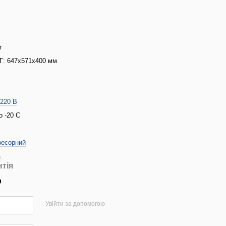
с
г
: 647x571x400 мм
/220 В
о -20 С
ресорний
a
нтія
р
Увійти за допомогою