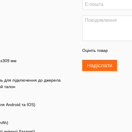
Оцініть товар
3x309 мм
Надіслати
ль для підключення до джерела
ий талон
ля Android та IOS)
mAh)
і знімної батареї)