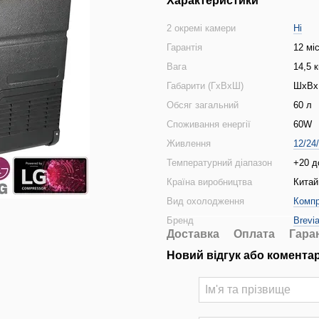
Характеристики
2 окремі камери
Ні
Гарантія
12 мі
Вага
14,5 к
Габарити (ГхВхШ)
ШхВхГ
Обсяг загальний
60 л
Споживання енергії
60W
Живлення
12/24
Температурний діапазон
+20 д
Країна виробництва
Китай
Вид охолодження
Комп
Бренд
Brevi
Доставка
Оплата
Гара
Новий відгук або комента