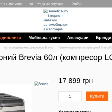
Укр
Рус
ктна інформація
Блог
Угода користувача
одильники
Мобільна кухня
Аксесуари
Бренди
Автохолодильники компресорні Brevia
Автохолодильник компресорний Brevia 6
ний Brevia 60л (компресор L
17 899 грн
Купити