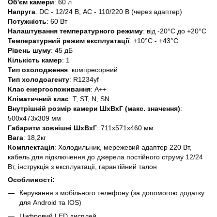
Об'єм камери
: 60 л
Напруга
: DC - 12/24 В; AC - 110/220 В (через адаптер)
Потужність
: 60 Вт
Налаштування температурного режиму
: від -20°C до +20°C
Температурний режим експлуатації
: +10°C - +43°C
Рівень шуму
: 45 дБ
Кількість камер
: 1
Тип охолодження
: компресорний
Тип холодоагенту
: R1234yf
Клас енергоспоживання
: А++
Кліматичний клас
: T, ST, N, SN
Внутрішній розмір камери ШхВхГ (макс. значення)
:
500x473x309 мм
Габарити зовнішні ШхВхГ
: 711x571x460 мм
Вага
: 18,2кг
Комплектація
: Холодильник, мережевий адаптер 220 Вт,
кабель для підключення до джерела постійного струму 12/24
Вт, інструкція з експлуатації, гарантійний талон
Особливості:
Керування з мобільного телефону (за допомогою додатку
для Android та IOS)
Цифровий LED дисплей