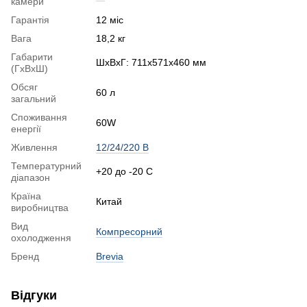
камери
Гарантія
12 міс
Вага
18,2 кг
Габарити
ШхВхГ: 711x571x460 мм
(ГхВхШ)
Обсяг
60 л
загальний
Споживання
60W
енергії
Живлення
12/24/220 В
Температурний
+20 до -20 С
діапазон
Країна
Китай
виробництва
Вид
Компресорний
охолодження
Бренд
Brevia
Відгуки