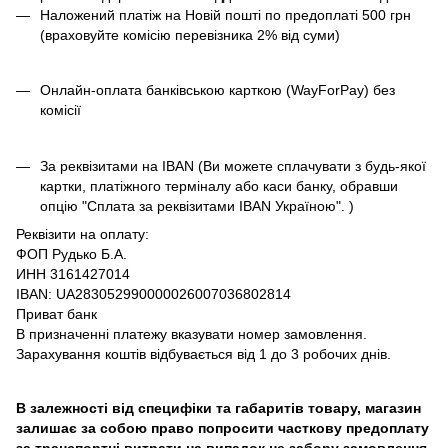
Наложений платіж на Новій пошті по предоплаті 500 грн
(враховуйте комісію перевізника 2% від суми)
Онлайн-оплата банківською карткою (WayForPay) без
комісії
За реквізитами на IBAN (Ви можете сплачувати з будь-якої
картки, платіжного терміналу або каси банку, обравши
опцію "Сплата за реквізитами IBAN Україною". )
Реквізити на оплату:
ФОП Рудько Б.А.
ИНН 3161427014
IBAN: UA283052990000026007036802814
Приват банк
В призначенні платежу вказувати номер замовлення.
Зарахування коштів відбувається від 1 до 3 робочих днів.
В залежності від специфіки та габаритів товару, магазин
залишає за собою право попросити часткову предоплату
за транспортні витрати на випадок не забору замовлення.