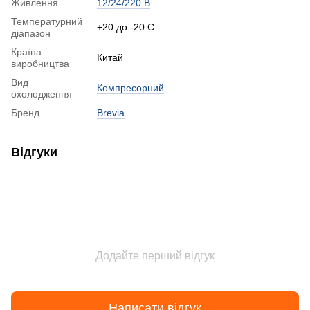
Живлення
12/24/220 В
Температурний
+20 до -20 С
діапазон
Країна
Китай
виробництва
Вид
Компресорний
охолодження
Бренд
Brevia
Відгуки
Додайте перший відгук
Написати відгук