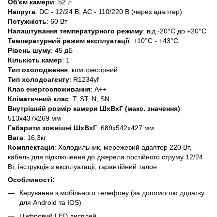
Об'єм камери
: 52 л
Напруга
: DC - 12/24 В; AC - 110/220 В (через адаптер)
Потужність
: 60 Вт
Налаштування температурного режиму
: від -20°C до +20°C
Температурний режим експлуатації
: +10°C - +43°C
Рівень шуму
: 45 дБ
Кількість камер
: 1
Тип охолодження
: компресорний
Тип холодоагенту
: R1234yf
Клас енергоспоживання
: А++
Кліматичний клас
: T, ST, N, SN
Внутрішній розмір камери ШхВхГ (макс. значення)
:
513x437x269 мм
Габарити зовнішні ШхВхГ
: 689x542x427 мм
Вага
: 16,3кг
Комплектація
: Холодильник, мережевий адаптер 220 Вт,
кабель для підключення до джерела постійного струму 12/24
Вт, інструкція з експлуатації, гарантійний талон
Особливості:
Керування з мобільного телефону (за допомогою додатку
для Android та IOS)
Цифровий LED дисплей