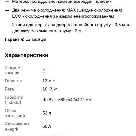
Матеріал холодильної камери всередині: пластик
Два режима охолодження: MAX (швидке охолодження),
ECO - охолодження з низьким енергоспоживанням
2 типи адаптерів: для джерела постійного струму - 3,5 м та
для джерела змінного струму - 2 м
Гарантія:
12 місяців
Характеристики
2 окремі
Ні
камери
Гарантія
12 міс
Вага
16, 3 кг
Габарити
ШхВхГ: 689x542x427 мм
(ГхВхШ)
Обсяг
52 л
загальний
Споживання
60W
енергії