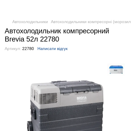
DometicAuto
Автохолодильники
Автохолодильники компресорні (морозил
Автохолодильник компресорний
Brevia 52л 22780
Артикул:
22780
Написати відгук