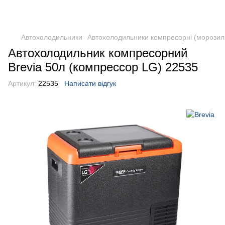
DometicAuto
Автохолодильники
Автохолодильники компресорні (морозил
Автохолодильник компресорний
Brevia 50л (компрессор LG) 22535
Артикул:
22535
Написати відгук