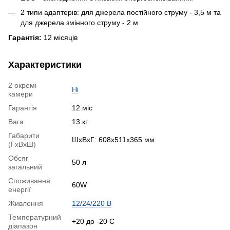
2 типи адаптерів: для джерела постійного струму - 3,5 м та
для джерела змінного струму - 2 м
Гарантія:
12 місяців
Характеристики
2 окремі
Ні
камери
Гарантія
12 міс
Вага
13 кг
Габарити
ШхВхГ: 608x511x365 мм
(ГхВхШ)
Обсяг
50 л
загальний
Споживання
60W
енергії
Живлення
12/24/220 В
Температурний
+20 до -20 С
діапазон