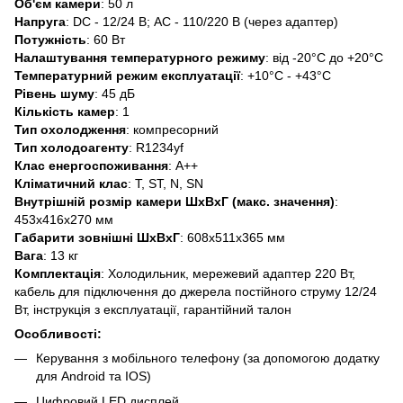
Об'єм камери
: 50 л
Напруга
: DC - 12/24 В; AC - 110/220 В (через адаптер)
Потужність
: 60 Вт
Налаштування температурного режиму
: від -20°C до +20°C
Температурний режим експлуатації
: +10°C - +43°C
Рівень шуму
: 45 дБ
Кількість камер
: 1
Тип охолодження
: компресорний
Тип холодоагенту
: R1234yf
Клас енергоспоживання
: А++
Кліматичний клас
: T, ST, N, SN
Внутрішній розмір камери ШхВхГ (макс. значення)
:
453х416х270 мм
Габарити зовнішні ШхВхГ
: 608x511x365 мм
Вага
: 13 кг
Комплектація
: Холодильник, мережевий адаптер 220 Вт,
кабель для підключення до джерела постійного струму 12/24
Вт, інструкція з експлуатації, гарантійний талон
Особливості:
Керування з мобільного телефону (за допомогою додатку
для Android та IOS)
Цифровий LED дисплей