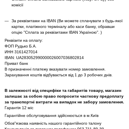
комісії
За реквізитами на IBAN (Ви можете сплачувати з будь-якої
картки, платіжного терміналу або каси банку, обравши
опцію "Сплата за реквізитами IBAN Україною". )
Реквізити на оплату:
ФОП Рудько Б.А.
ИНН 3161427014
IBAN: UA283052990000026007036802814
Приват банк
В призначенні платежу вказувати номер замовлення.
Зарахування коштів відбувається від 1 до 3 робочих днів.
В залежності від специфіки та габаритів товару, магазин
залишає за собою право попросити часткову предоплату
за транспортні витрати на випадок не забору замовлення.
Гарантія 12 міс
Гарантійне обслуговування здійснюється в м.Київ
Обов"язкова наявність нашого гарантійного талону