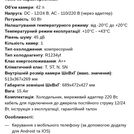
Об'єм камери
: 42 л
Напруга
: DC - 12/24 В; AC - 110/220 В (через адаптер)
Потужність
: 60 Вт
Налаштування температурного режиму
: від -20°C до +20°C
Температурний режим експлуатації
: +10°C - +43°C
Рівень шуму
: 45 дБ
Кількість камер
: 1
Тип охолодження
: компресорний
Тип холодоагенту
: R1234yf
Клас енергоспоживання
: А++
Кліматичний клас
: T, ST, N, SN
Внутрішній розмір камери ШхВхГ (макс. значення)
:
513x367x269 мм
Габарити зовнішні ШхВхГ
: 689x472x427 мм
Вага
: 15,4кг
Комплектація
: Холодильник, мережевий адаптер 220 Вт,
кабель для підключення до джерела постійного струму 12/24
Вт, інструкція з експлуатації, гарантійний талон
Особливості:
Керування з мобільного телефону (за допомогою додатку
для Android та IOS)