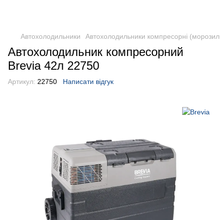
DometicAuto
Автохолодильники
Автохолодильники компресорні (морозил
Автохолодильник компресорний
Brevia 42л 22750
Артикул:
22750
Написати відгук