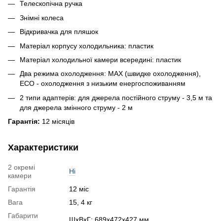
Телескопічна ручка
Знімні колеса
Відкривачка для пляшок
Матеріал корпусу холодильника: пластик
Матеріал холодильної камери всередині: пластик
Два режима охолодження: MAX (швидке охолодження),
ECO - охолодження з низьким енергоспоживанням
2 типи адаптерів: для джерела постійного струму - 3,5 м та
для джерела змінного струму - 2 м
Гарантія:
12 місяців
Характеристики
2 окремі
Ні
камери
Гарантія
12 міс
Вага
15, 4 кг
Габарити
ШхВхГ: 689x472x427 мм