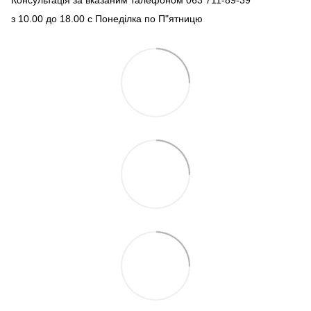
Консультація за вказаним талефоном 063 711-89-39
з 10.00 до 18.00 с Понеділка по П"ятницю