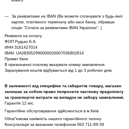
комісії
За реквізитами на IBAN (Ви можете сплачувати з будь-якої
картки, платіжного терміналу або каси банку, обравши
опцію "Сплата за реквізитами IBAN Україною". )
Реквізити на оплату:
ФОП Рудько Б.А.
ИНН 3161427014
IBAN: UA283052990000026007036802814
Приват банк
В призначенні платежу вказувати номер замовлення.
Зарахування коштів відбувається від 1 до 3 робочих днів.
В залежності від специфіки та габаритів товару, магазин
залишає за собою право попросити часткову предоплату
за транспортні витрати на випадок не забору замовлення.
Гарантія 12 міс
Гарантійне обслуговування здійснюється в м.Київ
Обов"язкова наявність нашого гарантійного талону
Консультація за вказаним талефоном 063 711-89-39