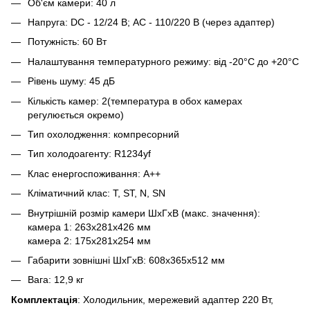
Об'єм камери: 40 л
Напруга: DC - 12/24 В; AC - 110/220 В (через адаптер)
Потужність: 60 Вт
Налаштування температурного режиму: від -20°C до +20°C
Рівень шуму: 45 дБ
Кількість камер: 2(температура в обох камерах
регулюється окремо)
Тип охолодження: компресорний
Тип холодоагенту: R1234yf
Клас енергоспоживання: А++
Кліматичний клас: T, ST, N, SN
Внутрішній розмір камери ШхГхВ (макс. значення):
камера 1: 263x281x426 мм
камера 2: 175х281х254 мм
Габарити зовнішні ШхГхВ: 608x365x512 мм
Вага: 12,9 кг
Комплектація
: Холодильник, мережевий адаптер 220 Вт,