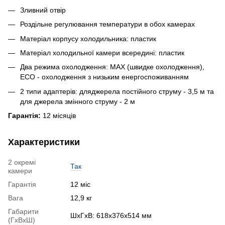
Зливний отвір
Роздільне регулювання температури в обох камерах
Матеріал корпусу холодильника: пластик
Матеріал холодильної камери всередині: пластик
Два режима охолодження: MAX (швидке охолодження),
ECO - охолодження з низьким енергоспоживанням
2 типи адаптерів: дляджерела постійного струму - 3,5 м та
для джерела змінного струму - 2 м
Гарантія:
12 місяців
Характеристики
2 окремі
Так
камери
Гарантія
12 міс
Вага
12,9 кг
Габарити
ШхГхВ: 618x376x514 мм
(ГхВхШ)