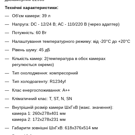
Технічні характеристики:
Об'єм камери: 39 л
Напруга: DC - 12/24 В; AC - 110/220 В (через адаптер)
Потужність: 60 Вт
Налаштування температурного режиму: від -20°C до +20°C
Рівень шуму: 45 дБ
Кількість камер: 2(температура в обох камерах
регулюється окремо)
Тип охолодження: компресорний
Тип холодоагенту: R1234yf
Клас енергоспоживання: А++
Кліматичний клас: T, ST, N, SN
Внутрішній розмір камери ШхГхВ (макс. значення):
камера 1: 260x278x401 мм
камера 2: 172х278х231 мм
Габарити зовнішні ШхГхВ: 618x376x514 мм