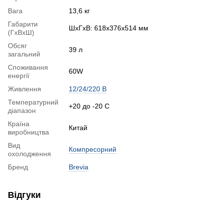
Вага
13,6 кг
Габарити
ШхГхВ: 618x376x514 мм
(ГхВхШ)
Обсяг
39 л
загальний
Споживання
60W
енергії
Живлення
12/24/220 В
Температурний
+20 до -20 С
діапазон
Країна
Китай
виробництва
Вид
Компресорний
охолодження
Бренд
Brevia
Відгуки