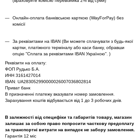
(враховуйте комісію перевізника 2% від суми)
Онлайн-оплата банківською карткою (WayForPay) без
комісії
За реквізитами на IBAN (Ви можете сплачувати з будь-якої
картки, платіжного терміналу або каси банку, обравши
опцію "Сплата за реквізитами IBAN Україною". )
Реквізити на оплату:
ФОП Рудько Б.А.
ИНН 3161427014
IBAN: UA283052990000026007036802814
Приват банк
В призначенні платежу вказувати номер замовлення.
Зарахування коштів відбувається від 1 до 3 робочих днів.
В залежності від специфіки та габаритів товару, магазин
залишає за собою право попросити часткову предоплату
за транспортні витрати на випадок не забору замовлення.
Гарантія 12 міс