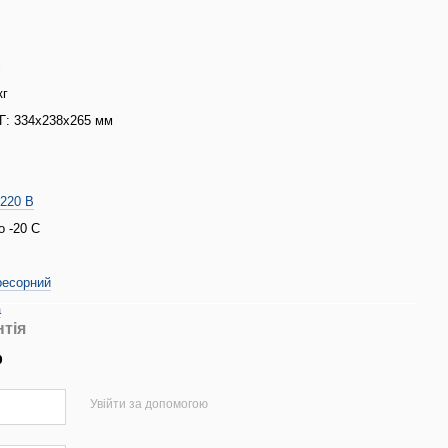
с
кг
: 334x238x265 мм
/220 В
о -20 С
ресорний
a
нтія
р
Увійти за допомогою