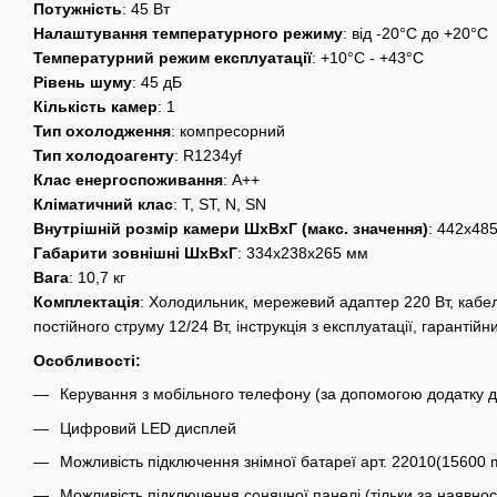
Потужність
: 45 Вт
Налаштування температурного режиму
: від -20°C до +20°C
Температурний режим експлуатації
: +10°C - +43°C
Рівень шуму
: 45 дБ
Кількість камер
: 1
Тип охолодження
: компресорний
Тип холодоагенту
: R1234yf
Клас енергоспоживання
: А++
Кліматичний клас
: T, ST, N, SN
Внутрішній розмір камери ШхВхГ (макс. значення)
: 442x48
Габарити зовнішні ШхВхГ
: 334x238x265 мм
Вага
: 10,7 кг
Комплектація
: Холодильник, мережевий адаптер 220 Вт, кабе
постійного струму 12/24 Вт, інструкція з експлуатації, гарантійн
Особливості:
Керування з мобільного телефону (за допомогою додатку д
Цифровий LED дисплей
Можливість підключення знімної батареї арт. 22010(15600 
Можливість підключення сонячної панелі (тільки за наявност