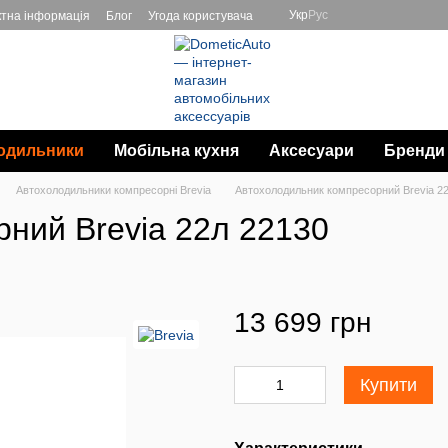
Укр
Рус
ктна інформація
Блог
Угода користувача
одильники
Мобільна кухня
Аксесуари
Бренди
Автохолодильники компресорні Brevia
Автохолодильник компресорний Brevia 2
ний Brevia 22л 22130
13 699 грн
Купити