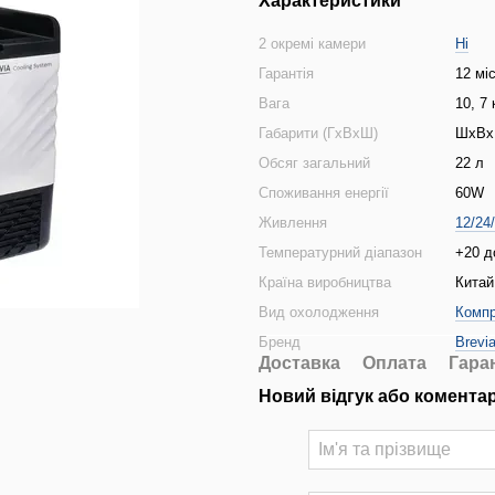
Характеристики
2 окремі камери
Ні
Гарантія
12 мі
Вага
10, 7 
Габарити (ГхВхШ)
ШхВхГ
Обсяг загальний
22 л
Споживання енергії
60W
Живлення
12/24
Температурний діапазон
+20 д
Країна виробництва
Китай
Вид охолодження
Комп
Бренд
Brevi
Доставка
Оплата
Гара
Новий відгук або комента