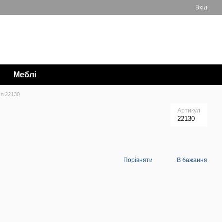
Вхід
Мій кошик
063 711-89-39
Меблі
2л 22130
Артикул
22130
Порівняти
В бажання