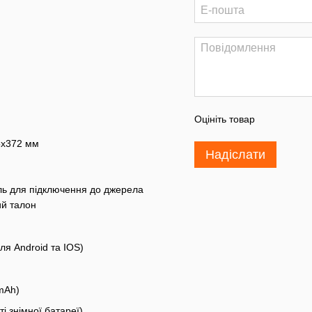
Оцініть товар
5x372 мм
Надіслати
ль для підключення до джерела
ий талон
ля Android та IOS)
mAh)
і знімної батареї)